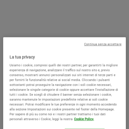
Creme de Corps
Amino Acid Conditioner
Continua senza accettare
Crema nutriente per il corpo
Balsamo delicato per lavaggi frequenti
La tua privacy
4.6
(1817)
4.5
(375)
Usiamo i cookie, compresi quelli dei nostri partner, per garantirti la migliore
Seleziona un formato
Seleziona un formato
esperienza di navigazione, analizzare il traffico sul nostro sito e, previo
consenso, mostrarti annunci personalizzati sui siti internet di terze parti e
per fornirti le funzionalità relative ai social media. Cliccando i pulsanti
sottostanti potrai proseguire la navigazione con i soli cookie necessari,
Old price
15,00 €
New price
12,00 €
Old price
29,00 €
New price
20,30 €
selezionare le singole categorie di cookie oppure accettare l’installazione di
tutti i cookie. Se scegli di chiudere il banner senza selezionare i cookie,
saranno mantenute le impostazioni predefinite relative ai soli cookie
CREME DE CORPS
AMIN
AGGIUNGI AL CARRELLO
AGGIUNGI AL CARRELLO
necessari. Potrai modificare le tue preferenze in ogni momento accedendo
alla sezione Impostazioni sui cookie presente nel footer della Homepage.
Per sapere di più su come noi e i nostri partner trattiamo i tuoi dati
personali attraverso i Cookie, leggi la nostra
Cookie Policy.