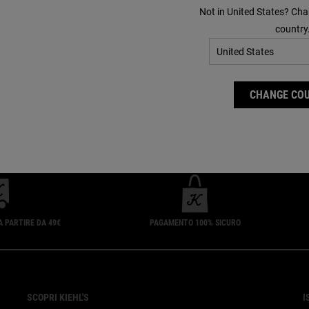
Not in United States? Cha
country
CHANGE CO
A PARTIRE DA 49€
PAGAMENTO 100% SICURO
SCOPRI KIEHL'S
I