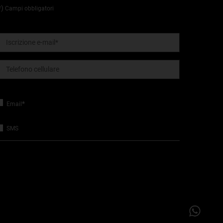
*)
Campi obbligatori
Iscrizione e-mail
*
Telefono cellulare
*
Email
SMS
inalità di marketing diretto di L'Oréal Italia S.p.A.
evi avere almeno 16 anni per ricevere le nostre comunicazioni.
otrai revocare il tuo consenso in qualsiasi momento attraverso il
ink che troverai in ogni comunicazione inviata o contattando il
ervizio consumatori.