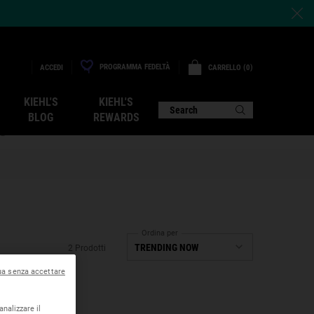
PROGRAMMA FEDELTÀ
CARRELLO
0
ACCEDI
0 PRODOTTO
KIEHL'S
KIEHL'S
O
Search
BLOG
REWARDS
Ordina per
2 Prodotti
ua senza accettare
analizzare il