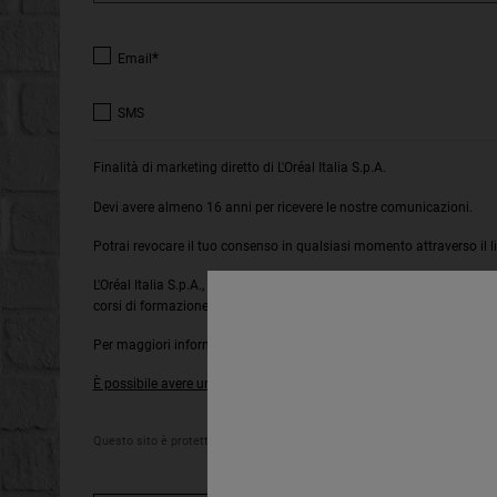
*
Email
SMS
Finalità di marketing diretto di L'Oréal Italia S.p.A.
Devi avere almeno 16 anni per ricevere le nostre comunicazioni.
Potrai revocare il tuo consenso in qualsiasi momento attraverso il l
L'Oréal Italia S.p.A., in relazione ai prodotti e servizi riconducibili a
corsi di formazione, nonché per la realizzazione di ricerche di merca
Per maggiori informazioni sulle modalità di trattamento dei tuoi dati
È possibile avere una panoramica dei marchi per cui verranno persegu
Questo sito è protetto da Cloudflare e si applicano lInformativa sulla priva