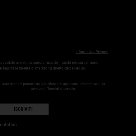
'Oréal Italia S.p.A., in relazione ai prodotti e servizi riconducibili ai
archi del Gruppo L’Oréal, tratterà i tuoi dati personali per inviarti e
ostrarti comunicazioni contenenti offerte e novità relativi a
rodotti e/o eventi e/o corsi di formazione, nonché per la
ealizzazione di ricerche di mercato con modalità di contatto
utomatizzate (email, messaggistica istantanea, altri canali digitali,
nclusi social media)
er maggiori informazioni sulle modalità di trattamento dei tuoi
ati, ti invitiamo a prendere visione della nostra
Informativa Privacy.
 possibile avere una panoramica dei marchi per cui verranno
erseguite le finalità di marketing diretto
cliccando qui
.
Questo sito è protetto da Cloudflare e si applicano lInformativa sulla
privacy e i Termini di servizio.
ISCRIVITI
ontattaci