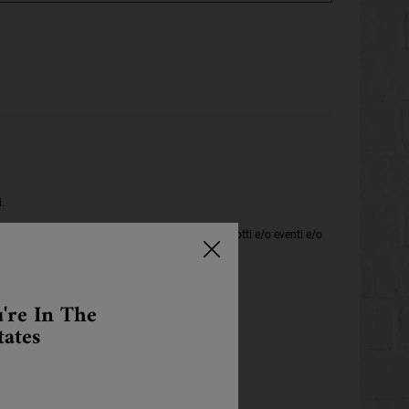
.
icazioni contenenti offerte e novità relativi a prodotti e/o eventi e/o
ali digitali, inclusi social media)
're In The
tates