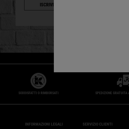
ISCRIVITI
SODDISFATTI O RIMBORSATI
SPEDIZIONE GRATUITA 
Footer navigation
INFORMAZIONI LEGALI
SERVIZIO CLIENTI