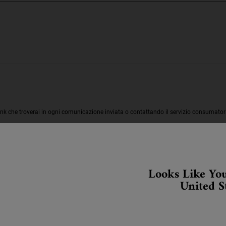
ink che troverai in ogni comunicazione inviata o contattando il servizio consumatori
i marchi del Gruppo L’Oréal, tratterà i tuoi dati personali per inviarti e mostrarti comun
to con modalità di contatto automatizzate (email, messaggistica istantanea, altri can
, ti invitiamo a prendere visione della nostra
Informativa Privacy.
Looks Like You
ite le finalità di marketing diretto
cliccando qui
.
United S
cy e i Termini di servizio.