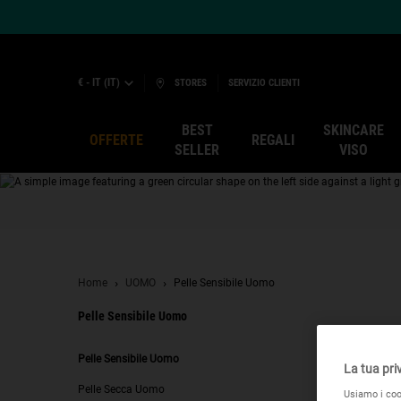
€ - IT (IT)
STORES
SERVIZIO CLIENTI
BEST
SKINCARE
OFFERTE
REGALI
SELLER
VISO
Main content
Home
UOMO
Pelle Sensibile Uomo
Pelle Sensibile Uomo
Pelle Sensibile Uomo
Pelle Sensibile Uomo
La tua pri
Pelle Secca Uomo
Usiamo i cook