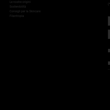
Le nostre origini
(
Sostenibilità
Consigli per la Skincare
Filantropia
F
D
P
l
s