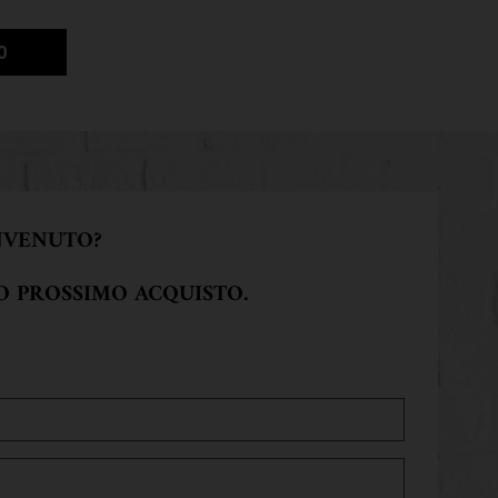
ce
ACE WASH
CALENDULA PETAL-INFUSED CALMING MASK
O
NVENUTO?
UO PROSSIMO ACQUISTO.