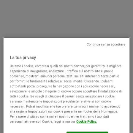
Continua senza accettare
La tua privacy
Usiamo i cookie, compresi quelli dei nostri partner, per garantirti la migliore
Super Multi-Corrective Cream
Retinol skin renewing daily
esperienza di navigazione, analizzare il traffico sul nostro sito e, previo
micro dose serum
consenso, mostrarti annunci personalizzati sui siti internet di terze parti e
per fornirti le funzionalità relative ai social media. Cliccando i pulsanti
Crema idratante anti età con azione
Un potente siero anti-rughe con Retinolo
sottostanti potrai proseguire la navigazione con i soli cookie necessari,
globale
che riduce visibilmente le rughe, compatta
selezionare le singole categorie di cookie oppure accettare l’installazione di
e raffina la texture della pelle per un
rinnovo cellulare visible senza
4.2
(2403)
4.6
(2562)
tutti i cookie. Se scegli di chiudere il banner senza selezionare i cookie,
compromessi.
saranno mantenute le impostazioni predefinite relative ai soli cookie
Seleziona un formato
Seleziona un formato
necessari. Potrai modificare le tue preferenze in ogni momento accedendo
alla sezione Impostazioni sui cookie presente nel footer della Homepage.
Per sapere di più su come noi e i nostri partner trattiamo i tuoi dati
personali attraverso i Cookie, leggi la nostra
Cookie Policy.
Old price
109,00 €
New price
70,85 €
Old price
85,00 €
New price
59,50 €