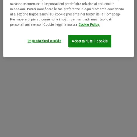
saranno mantenute le impostazioni predefinite relative ai soli cookie
necessari. Potrai modificare le tue preferenze in ogni momento accedendo
alla sezione Impostazioni sui cookie presente nel footer della Homepage.
Per sapere di più su come noi e i nostri partner trattiamo i tuoi dati
personali attraverso i Cookie, leggi la nostra
Cookie Policy.
1cc* CollaShot Plump Serum
Ultra Facial Cream Refill Set
Impostazioni cookie
Accetta tutti i cookie
Un siero viso con polipeptidi di collagene
ricombinanti* e ramnosio che rende la
pelle visibilmente più piena, aiuta a
rassodare e mira i segni visibili
0.0
(0)
4.6
(1088)
dell'invecchiamento dovuti alla perdita di
Seleziona un formato
One Size Available
collagene.<br><br><small>*Un
Bundle
polipeptide biosintetico di collagene
simile a un frammento proteico presente
nel collagene umano</small>
65,00 €
Old price
127,00 €
New price
107,95 €
1CC* COLLASHOT PLUMP SERUM
ULTR
AGGIUNGI AL CARRELLO
ACQUISTA LA ROUTINE