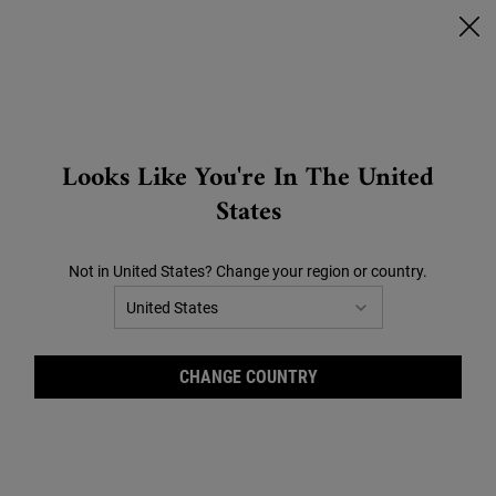
🔥SCONTI CHE SCOTTANO🔥 | FINO AL -40% SU TUTTO |
CLICCA QUI!
0
CARRELLO
0 PRODOTTO
STORES
Search
Looks Like You're In The United
Main content
States
Siamo spiacenti ma non abbiamo
trovato nessun risultato
Not in United States? Change your region or country.
corrispondente alla tua ricerca.
Riprova con un altro termine.
CHANGE COUNTRY