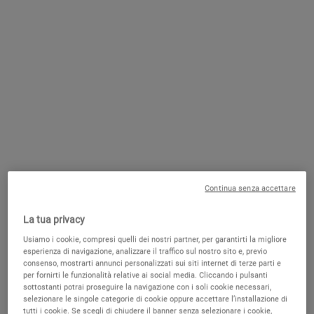
CONTATTACI
SCRIVICI UNA EMAIL
PRENOTA UNA CONSULTAZIONE
PUNTI VENDITA
GRATUITA
Continua senza accettare
POTREBBE PIACERTI
La tua privacy
Usiamo i cookie, compresi quelli dei nostri partner, per garantirti la migliore
esperienza di navigazione, analizzare il traffico sul nostro sito e, previo
SOLO SU
consenso, mostrarti annunci personalizzati sui siti internet di terze parti e
KIEHLS.IT
per fornirti le funzionalità relative ai social media. Cliccando i pulsanti
sottostanti potrai proseguire la navigazione con i soli cookie necessari,
selezionare le singole categorie di cookie oppure accettare l’installazione di
tutti i cookie. Se scegli di chiudere il banner senza selezionare i cookie,