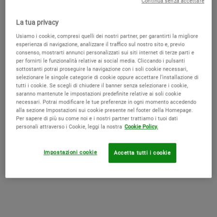
Continua senza accettare
aiutano a nutrire il capello, senza appesantirlo.
La tua privacy
Il balsamo per capelli secchi consigliato da
Usiamo i cookie, compresi quelli dei nostri partner, per garantirti la migliore
Kiehl’s
esperienza di navigazione, analizzare il traffico sul nostro sito e, previo
consenso, mostrarti annunci personalizzati sui siti internet di terze parti e
per fornirti le funzionalità relative ai social media. Cliccando i pulsanti
sottostanti potrai proseguire la navigazione con i soli cookie necessari,
selezionare le singole categorie di cookie oppure accettare l’installazione di
Olive Fruit Oil Nourishing Conditioner
tutti i cookie. Se scegli di chiudere il banner senza selezionare i cookie,
saranno mantenute le impostazioni predefinite relative ai soli cookie
necessari. Potrai modificare le tue preferenze in ogni momento accedendo
Per i capelli secchi e disidratati, Kiehl’s
consiglia Nourishing Olive
alla sezione Impostazioni sui cookie presente nel footer della Homepage.
Fruit Oil Conditioner, il balsamo che nutre i capelli danneggiati.
Per sapere di più su come noi e i nostri partner trattiamo i tuoi dati
personali attraverso i Cookie, leggi la nostra
Cookie Policy.
Grazie alla sua
composizione con ingredienti di origine naturale
,
questo balsamo leggero va a nutrire i capelli secchi e disidratati,
Impostazioni cookie
Accetta tutti i cookie
donando alla chioma un aspetto più sano e luminoso. Gli oli
presenti nella sua formula lavorano per rinforzare i capelli,
donandogli più elasticità, morbidezza e lucentezza, senza
appesantirli. Grazie a questo balsamo, i nostri capelli saranno più
morbidi e districabili. Presenta, inoltre,
una formula leggera
che
non unge i capelli, facilmente risciacquabile.