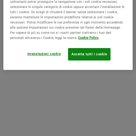
sottostanti potrai proseguire la navigazione con i soli cookie necessari,
selezionare le singole categorie di cookie oppure accettare l’installazione di
AGGIUNGI AL CARRELLO
tutti i cookie. Se scegli di chiudere il banner senza selezionare i cookie,
saranno mantenute le impostazioni predefinite relative ai soli cookie
Turmeric & Cranberry Seed
necessari. Potrai modificare le tue preferenze in ogni momento accedendo
alla sezione Impostazioni sui cookie presente nel footer della Homepage.
Energizing Radiance Mask
Per sapere di più su come noi e i nostri partner trattiamo i tuoi dati
personali attraverso i Cookie, leggi la nostra
Cookie Policy.
Formulata con Curcuma e Semi di Mirtillo Rosso, esfolia
delicatamente offrendo alla pelle un aspetto liscio, uniforme e
Impostazioni cookie
Accetta tutti i cookie
privo di imperfezioni grazie alla sua azione esfoliante ed
energizzante. I Semi di Mirtillo Rosso tritati concorrono er ad
un'esfoliazione delicata, mentre la Curcuma è nota per le sue
proprietà antiossidanti. La pelle risulta rivitalizzata, radiosa e
dall’aspetto sano.
AGGIUNGI AL CARRELLO