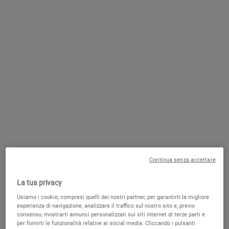
Quanti tipi di pulizia del viso esistono?
Ogni quanto va fatta la pulizia del viso?
Quali prodotti richiede la pulizia del viso fatta
in casa?
Come fare una corretta pulizia del viso da
soli?
Prodotti Kiehl’s per la pulizia del viso
Continua senza accettare
La tua privacy
Kiehl’s propone una vasta gamma di prodotti per la pulizia del viso.
Ecco due esempi di
prodotti multitasking
!
Usiamo i cookie, compresi quelli dei nostri partner, per garantirti la migliore
esperienza di navigazione, analizzare il traffico sul nostro sito e, previo
consenso, mostrarti annunci personalizzati sui siti internet di terze parti e
per fornirti le funzionalità relative ai social media. Cliccando i pulsanti