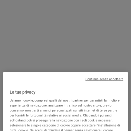
spesso utilizzata nei trattamenti per addolcire e idratare, la
Proteina
di riso idrolizzata
, agente rivitalizzante ricco di amminoacidi, e il
Miele
, attivo emolliente che aiuta a idratare e donare morbidezza.
Questo prodotto è davvero un
must per prendersi cura dei capelli
mossi
, i quali (soprattutto se sottili, spenti e danneggiati) con
l’utilizzo costante beneficiano di un vero e proprio boost di energia!
Continua senza accettare
Prendersi cura dei capelli colorati
La tua privacy
Usiamo i cookie, compresi quelli dei nostri partner, per garantirti la migliore
esperienza di navigazione, analizzare il traffico sul nostro sito e, previo
consenso, mostrarti annunci personalizzati sui siti internet di terze parti e
per fornirti le funzionalità relative ai social media. Cliccando i pulsanti
sottostanti potrai proseguire la navigazione con i soli cookie necessari,
AGGIUNGI AL CARRELLO
selezionare le singole categorie di cookie oppure accettare l’installazione di
tutti i cookie. Se scegli di chiudere il banner senza selezionare i cookie,