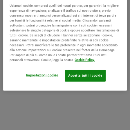
solitamente formulato con attivi ad alta concentrazione e va steso
Usiamo i cookie, compresi quelli dei nostri partner, per garantirti la migliore
direttamente sulla pelle appena detersa.
esperienza di navigazione, analizzare il traffico sul nostro sito e, previo
consenso, mostrarti annunci personalizzati sui siti internet di terze parti e
per fornirti le funzionalità relative ai social media. Cliccando i pulsanti
Una volta assorbito il siero, è il momento del contorno occhi. Se ti
sottostanti potrai proseguire la navigazione con i soli cookie necessari,
stai chiedendo
contorno occhi prima o dopo siero
, tieni a mente che
selezionare le singole categorie di cookie oppure accettare l’installazione di
il contorno va applicato
dopo
il siero viso ma
prima
della crema
tutti i cookie. Se scegli di chiudere il banner senza selezionare i cookie,
idratante. Questo vale sia per la routine serale che per quella del
saranno mantenute le impostazioni predefinite relative ai soli cookie
necessari. Potrai modificare le tue preferenze in ogni momento accedendo
mattino.
alla sezione Impostazioni sui cookie presente nel footer della Homepage.
Per sapere di più su come noi e i nostri partner trattiamo i tuoi dati
L’ordine corretto della skincare dovrebbe seguire sempre una logica
personali attraverso i Cookie, leggi la nostra
Cookie Policy.
che va dal prodotto più leggero e fluido a quello più nutriente e
protettivo. Dopo la detersione, quindi, si comincia con il siero viso –
Impostazioni cookie
Accetta tutti i cookie
ad esempio uno
con vitamina C
o
con acido ialuronico
– e si
prosegue con una
crema contorno occhi
, eventualmente con attivi
come peptidi o retinolo. Infine, si applica la crema viso, che ha una
funzione più emolliente e può aiutare a sigillare i trattamenti
precedenti.
Per scegliere il prodotto giusto in base alle tue esigenze, puoi
esplorare la
sezione dedicata ai sieri viso di Kiehl’s
, dove troverai
formule specifiche di sieri giorno o notte, ideali per donare