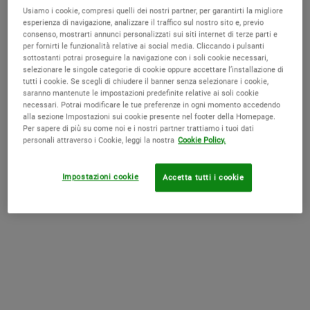
Usiamo i cookie, compresi quelli dei nostri partner, per garantirti la migliore
Fatica e mancanza di sonno
- se dormi poco o male, il tuo organismo
esperienza di navigazione, analizzare il traffico sul nostro sito e, previo
fatica a drenare i liquidi e l’ossigenazione dei tessuti rallenta. Il risultato è
consenso, mostrarti annunci personalizzati sui siti internet di terze parti e
uno sguardo spento e segnato.
per fornirti le funzionalità relative ai social media. Cliccando i pulsanti
Fumo e alcool
- cattive abitudini che peggiorano la circolazione e
sottostanti potrai proseguire la navigazione con i soli cookie necessari,
ossidano i tessuti cutanei.
selezionare le singole categorie di cookie oppure accettare l’installazione di
Esposizione solare non protetta
- gli UV stimolano la produzione di
tutti i cookie. Se scegli di chiudere il banner senza selezionare i cookie,
melanina e accentuano le discromie.
saranno mantenute le impostazioni predefinite relative ai soli cookie
necessari. Potrai modificare le tue preferenze in ogni momento accedendo
Conoscere le cause permette di agire su più fronti: skincare mirata,
alla sezione Impostazioni sui cookie presente nel footer della Homepage.
Per sapere di più su come noi e i nostri partner trattiamo i tuoi dati
stile di vita sano e piccole abitudini quotidiane possono fare la
personali attraverso i Cookie, leggi la nostra
Cookie Policy.
differenza.
Buone abitudini per prevenire le occhiaie nere
Impostazioni cookie
Accetta tutti i cookie
Prevenire è spesso più efficace che intervenire quando il problema si
è già manifestato. Anche se non sempre è possibile eliminarle del
tutto, ci sono strategie concrete che aiutano a minimizzare le
occhiaie nere
.
Dormire bene e a sufficienza
- cerca di dormire almeno 7-8 ore per notte,
mantenendo una posizione comoda e con la testa leggermente sollevata
per favorire il drenaggio dei liquidi.
Idratarsi correttamente
- bevi acqua regolarmente durante il giorno per