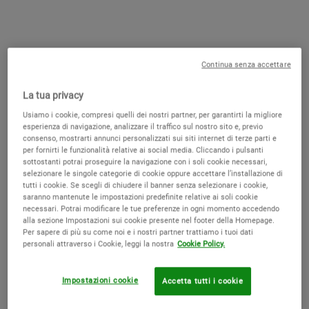
che puoi esplorare nella sezione dedicata del sito
qui
.
Un’opzione versatile e leggera è
Creamy Eye Treatment
, una
crema contorno occhi uomo
che unisce una texture fresca e di
rapido assorbimento a una formula arricchita con attivi studiati
Continua senza accettare
per contrastare visivamente borse, occhiaie e segni di
stanchezza. Tra gli ingredienti principali troviamo la
caffeina
,
La tua privacy
utilizzata spesso nei prodotti skincare per la sua azione
Usiamo i cookie, compresi quelli dei nostri partner, per garantirti la migliore
stimolante sulla zona perioculare, e
l’olio di avocado
, utile per
esperienza di navigazione, analizzare il traffico sul nostro sito e, previo
contribuire a un tono cutaneo più uniforme e un aspetto più
consenso, mostrarti annunci personalizzati sui siti internet di terze parti e
luminoso. Il prodotto si applica facilmente: basta una piccola
per fornirti le funzionalità relative ai social media. Cliccando i pulsanti
sottostanti potrai proseguire la navigazione con i soli cookie necessari,
quantità da picchiettare con delicatezza lungo l’osso orbitale. La
selezionare le singole categorie di cookie oppure accettare l’installazione di
leggerezza della formula lo rende adatto anche per chi ha poco
tutti i cookie. Se scegli di chiudere il banner senza selezionare i cookie,
tempo al mattino e desidera un prodotto che si assorba
saranno mantenute le impostazioni predefinite relative ai soli cookie
necessari. Potrai modificare le tue preferenze in ogni momento accedendo
rapidamente, lasciando subito una sensazione di freschezza.
alla sezione Impostazioni sui cookie presente nel footer della Homepage.
Per sapere di più su come noi e i nostri partner trattiamo i tuoi dati
Un’altra proposta interessante per l’uomo è
Midnight Recovery
personali attraverso i Cookie, leggi la nostra
Cookie Policy.
Eye
, un trattamento notturno, pratico e pensato per
un’applicazione rapida e localizzata. Si tratta di un contorno
Impostazioni cookie
Accetta tutti i cookie
occhi pensato per agire sulla stanchezza dello sguardo, grazie
alla presenza di Estratto di Radice di Pungitopo, Squalano, Olio di