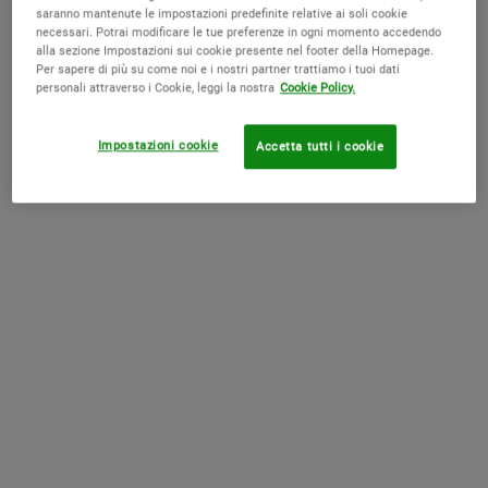
saranno mantenute le impostazioni predefinite relative ai soli cookie
necessari. Potrai modificare le tue preferenze in ogni momento accedendo
alla sezione Impostazioni sui cookie presente nel footer della Homepage.
Per sapere di più su come noi e i nostri partner trattiamo i tuoi dati
personali attraverso i Cookie, leggi la nostra
Cookie Policy.
1cc* CollaShot Plump Serum
Ultra Facial Cream Refill Set
Impostazioni cookie
Accetta tutti i cookie
Un siero viso con polipeptidi di collagene
ricombinanti* e ramnosio che rende la
pelle visibilmente più piena, aiuta a
rassodare e mira i segni visibili
0.0
(0)
4.6
(1088)
dell'invecchiamento dovuti alla perdita di
Seleziona un formato
One Size Available
collagene.<br><br><small>*Un
Bundle
polipeptide biosintetico di collagene
simile a un frammento proteico presente
nel collagene umano</small>
65,00 €
Old price
127,00 €
New price
107,95 €
1CC* COLLASHOT PLUMP SERUM
ULTR
AGGIUNGI AL CARRELLO
ACQUISTA LA ROUTINE