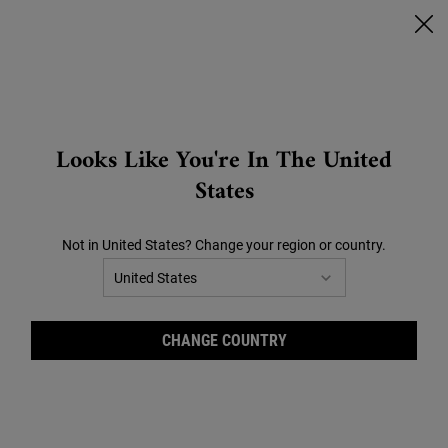
🔥SCONTI CHE SCOTTANO🔥 | FINO AL -40% SU TUTTO |
CLICCA QUI!
0
CARRELLO
0 PRODOTTO
STORES
Search
Looks Like You're In The United
Main content
States
Siamo spiacenti ma non abbiamo
trovato nessun risultato
Not in United States? Change your region or country.
corrispondente alla tua ricerca.
Riprova con un altro termine.
CHANGE COUNTRY