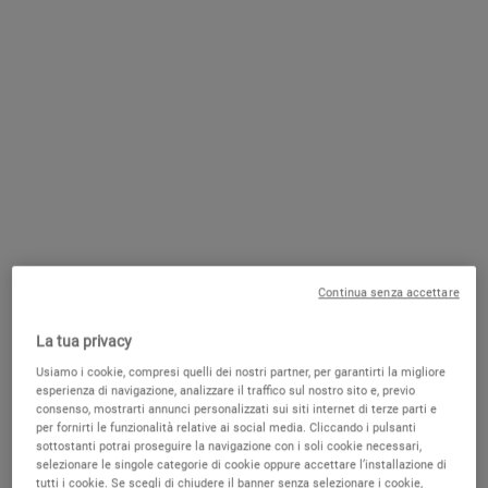
CONTATTACI
SCRIVICI UNA EMAIL
PRENOTA UNA CONSULTAZIONE
PUNTI VENDITA
GRATUITA
Continua senza accettare
POTREBBE PIACERTI
La tua privacy
Usiamo i cookie, compresi quelli dei nostri partner, per garantirti la migliore
esperienza di navigazione, analizzare il traffico sul nostro sito e, previo
SOLO SU
consenso, mostrarti annunci personalizzati sui siti internet di terze parti e
KIEHLS.IT
per fornirti le funzionalità relative ai social media. Cliccando i pulsanti
sottostanti potrai proseguire la navigazione con i soli cookie necessari,
selezionare le singole categorie di cookie oppure accettare l’installazione di
tutti i cookie. Se scegli di chiudere il banner senza selezionare i cookie,