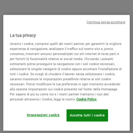
Crema deodorante anti-traspirante
One formato only
75 ml
24,00 €
Old price
New price
14,40 €
Continua senza accettare
Selected
, 1 of 1
(19,20 € / 100 ml)
La tua privacy
DISPONIBILE
Usiamo i cookie, compresi quelli dei nostri partner, per garantirti la migliore
esperienza di navigazione, analizzare il traffico sul nostro sito e, previo
SKINDR
consenso, mostrarti annunci personalizzati sui siti internet di terze parti e
Find your products with SkinDr
per fornirti le funzionalità relative ai social media. Cliccando i pulsanti
sottostanti potrai proseguire la navigazione con i soli cookie necessari,
selezionare le singole categorie di cookie oppure accettare l’installazione di
tutti i cookie. Se scegli di chiudere il banner senza selezionare i cookie,
saranno mantenute le impostazioni predefinite relative ai soli cookie
Sezioni Accordion della PDP
necessari. Potrai modificare le tue preferenze in ogni momento accedendo
Che Cos'è
alla sezione Impostazioni sui cookie presente nel footer della Homepage.
Per sapere di più su come noi e i nostri partner trattiamo i tuoi dati
personali attraverso i Cookie, leggi la nostra
Cookie Policy.
Crema deodorante antri-traspirante con estratti di
Impostazioni cookie
Accetta tutti i cookie
arancia, limone e semi di lino, estremamente delicata
e altamente efficace. Lascia la pelle morbida,
levigata con una protezione 24 ore contro il sudore e