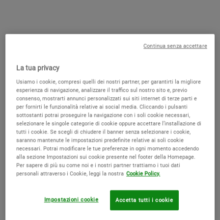
Iscrizione e-mail
*
Telefono cellulare
Continua senza accettare
La tua privacy
*
Email
Usiamo i cookie, compresi quelli dei nostri partner, per garantirti la migliore
esperienza di navigazione, analizzare il traffico sul nostro sito e, previo
SMS
consenso, mostrarti annunci personalizzati sui siti internet di terze parti e
per fornirti le funzionalità relative ai social media. Cliccando i pulsanti
sottostanti potrai proseguire la navigazione con i soli cookie necessari,
Finalità di marketing diretto di L'Oréal Italia S.p.A.
selezionare le singole categorie di cookie oppure accettare l’installazione di
tutti i cookie. Se scegli di chiudere il banner senza selezionare i cookie,
Devi avere almeno 16 anni per ricevere le nostre comunicazioni.
saranno mantenute le impostazioni predefinite relative ai soli cookie
necessari. Potrai modificare le tue preferenze in ogni momento accedendo
Potrai revocare il tuo consenso in qualsiasi momento attraverso
alla sezione Impostazioni sui cookie presente nel footer della Homepage.
il link che troverai in ogni comunicazione inviata o contattando il
Per sapere di più su come noi e i nostri partner trattiamo i tuoi dati
servizio consumatori.
personali attraverso i Cookie, leggi la nostra
Cookie Policy.
L'Oréal Italia S.p.A., in relazione ai prodotti e servizi riconducibili ai
Impostazioni cookie
marchi del Gruppo L’Oréal, tratterà i tuoi dati personali per inviarti
Accetta tutti i cookie
e mostrarti comunicazioni contenenti offerte e novità relativi a
prodotti e/o eventi e/o corsi di formazione, nonché per la