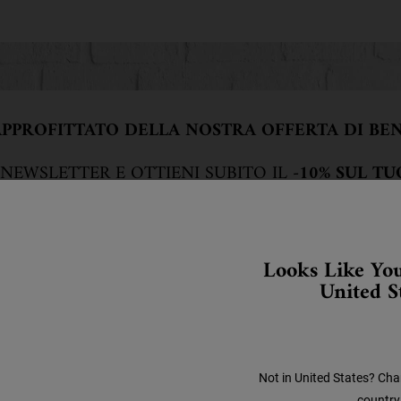
 APPROFITTATO DELLA NOSTRA OFFERTA DI BE
 NEWSLETTER E OTTIENI SUBITO IL
-10% SUL T
Looks Like You
United S
Not in United States? Cha
country