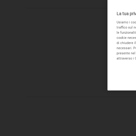
La tua pri
Usiamo i cook
traffico sul 
le funzionali
cookie necess
di chiudere i
necessari. P
presente nel 
CONTATTAC
attraverso i 