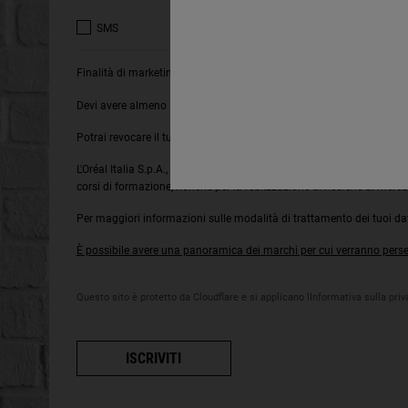
SMS
Finalità di marketing diretto di L'Oréal Italia S.p.A.
Devi avere almeno 16 anni per ricevere le nostre comunicazioni.
Potrai revocare il tuo consenso in qualsiasi momento attraverso il l
L'Oréal Italia S.p.A., in relazione ai prodotti e servizi riconducibili a
corsi di formazione, nonché per la realizzazione di ricerche di merca
Per maggiori informazioni sulle modalità di trattamento dei tuoi dati
È possibile avere una panoramica dei marchi per cui verranno persegu
Questo sito è protetto da Cloudflare e si applicano lInformativa sulla priva
ISCRIVITI