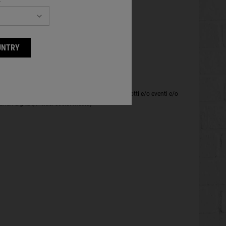
UNTRY
.
icazioni contenenti offerte e novità relativi a prodotti e/o eventi e/o
ali digitali, inclusi social media)