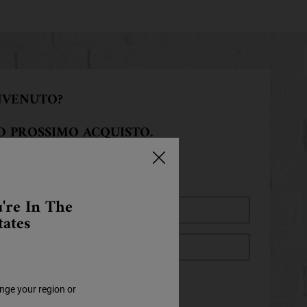
NVENUTO?
UO PROSSIMO ACQUISTO.
're In The
tates
nge your region or
.