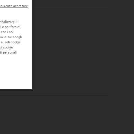
ua senza accettare
analizzare il
 e per fornirti
 con i soli
ookie. Se scegli
 ai soli cookie
ui cookie
ti personali
UNTI VENDITA