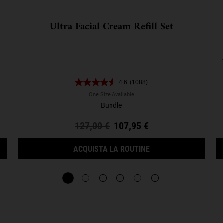
Ultra Facial Cream Refill Set
a
4.6
(1088)
co
ene
One Size Available
Bundle
Old price
127,00 €
New price
107,95 €
SHOT PLUMP SERUM
ULTRA FACIAL CREAM
ACQUISTA LA ROUTINE