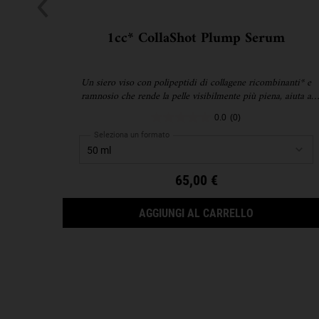
1cc* CollaShot Plump Serum
Un siero viso con polipeptidi di collagene ricombinanti* e
ramnosio che rende la pelle visibilmente più piena, aiuta a
rassodare e mira i segni visibili dell'invecchiamento dovuti all
0.0
(0)
perdita di collagene.<br><br><small>*Un polipeptide biosinteti
di collagene simile a un frammento proteico presente nel collag
Seleziona un formato
umano</small>
65,00 €
1CC* COLLA
AGGIUNGI AL CARRELLO