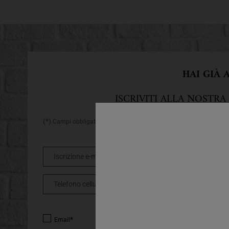
HAI GIÀ
ISCRIVITI ALLA NOSTRA
(*)
Campi obbligatori
Iscrizione e-mail
*
Telefono cellulare
*
Email