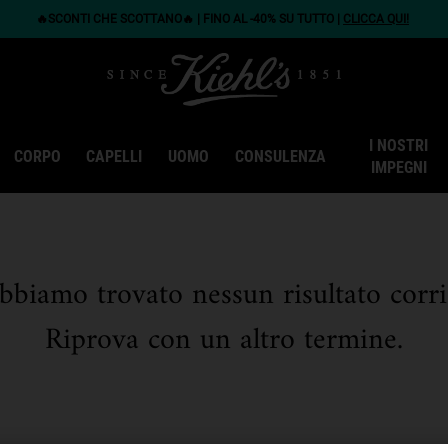
🔥SCONTI CHE SCOTTANO🔥 | FINO AL -40% SU TUTTO |
CLICCA QUI!
I NOSTRI
CORPO
CAPELLI
UOMO
CONSULENZA
IMPEGNI
biamo trovato nessun risultato corris
Riprova con un altro termine.