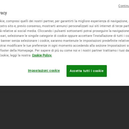
Contin
vacy
ie, compresi quelli dei nostri partner, per garantirti la migliore esperienza di navigazione, 
nostro sito e, previo consenso, mostrarti annunci personalizzati sui siti internet di terze parti
tà relative ai social media. Cliccando i pulsanti sottostanti potrai proseguire la navigazione
ari, selezionare le singole categorie di cookie oppure accettare l’installazione di tutti i c
l banner senza selezionare i cookie, saranno mantenute le impostazioni predefinite relative
otrai modificare le tue preferenze in ogni momento accedendo alla sezione Impostazioni s
footer della Homepage. Per sapere di più su come noi e i nostri partner trattiamo i tuoi da
I
SCRIVICI UNA EMAIL
PRENOTA UNA
P
Cookie, leggi la nostra
Cookie Policy.
CONSULTAZIONE
GRATUITA
Impostazioni cookie
Accetta tutti i cookie