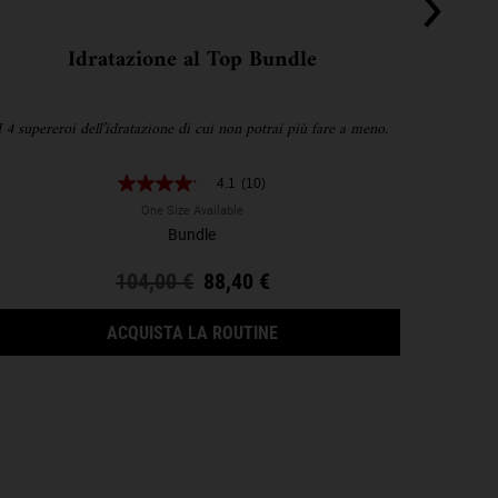
Idratazione al Top Bundle
T
I 4 supereroi dell’idratazione di cui non potrai più fare a meno.
Riduci 
4.1
(10)
One Size Available
Bundle
Old price
104,00 €
New price
88,40 €
 REFILL SET
IDRATAZIONE AL TOP BUNDL
ACQUISTA LA ROUTINE