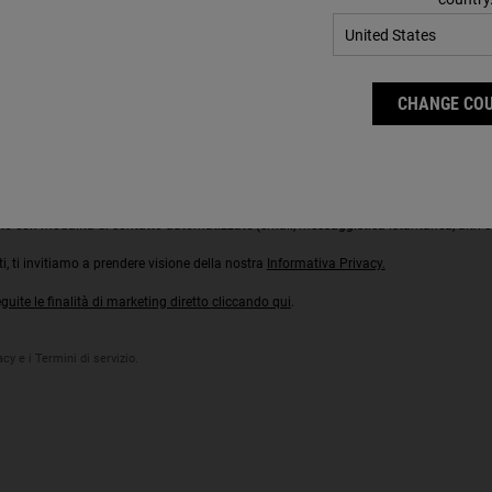
CHANGE CO
ink che troverai in ogni comunicazione inviata o contattando il servizio consumatori
i marchi del Gruppo L’Oréal, tratterà i tuoi dati personali per inviarti e mostrarti comun
to con modalità di contatto automatizzate (email, messaggistica istantanea, altri can
, ti invitiamo a prendere visione della nostra
Informativa Privacy.
ite le finalità di marketing diretto
cliccando qui
.
cy e i Termini di servizio.