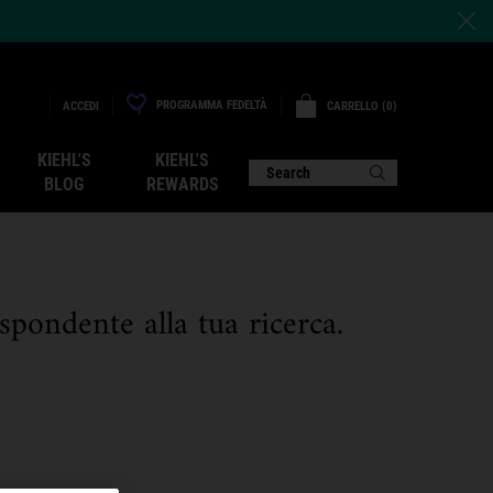
PROGRAMMA FEDELTÀ
CARRELLO
0
ACCEDI
0 PRODOTTO
KIEHL'S
KIEHL'S
Search
BLOG
REWARDS
pondente alla tua ricerca.