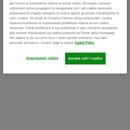
pelle più morbida, più liscia e dall'aspetto sano.
per fornirti le funzionalità relative ai social media. Cliccando i pulsanti
sottostanti potrai proseguire la navigazione con i soli cookie necessari,
selezionare le singole categorie di cookie oppure accettare l’installazione di
tutti i cookie. Se scegli di chiudere il banner senza selezionare i cookie,
saranno mantenute le impostazioni predefinite relative ai soli cookie
Benefici
necessari. Potrai modificare le tue preferenze in ogni momento accedendo
alla sezione Impostazioni sui cookie presente nel footer della Homepage.
Per sapere di più su come noi e i nostri partner trattiamo i tuoi dati
Ingredienti Principali
personali attraverso i Cookie, leggi la nostra
Cookie Policy.
Come applicare il prodotto
Impostazioni cookie
Accetta tutti i cookie
Potrebbe piacerti anche
Potrebbe Anche Piacerti
SOLO SU
KIEHLS.IT