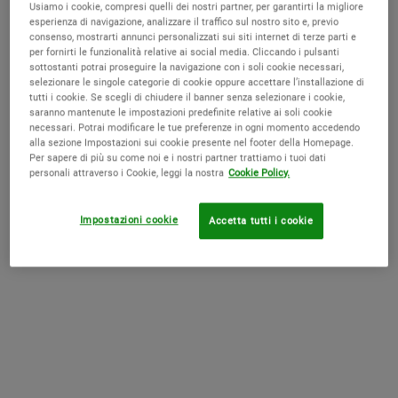
Usiamo i cookie, compresi quelli dei nostri partner, per garantirti la migliore
esperienza di navigazione, analizzare il traffico sul nostro sito e, previo
SKINDR
consenso, mostrarti annunci personalizzati sui siti internet di terze parti e
Find your products with SkinDr
per fornirti le funzionalità relative ai social media. Cliccando i pulsanti
sottostanti potrai proseguire la navigazione con i soli cookie necessari,
selezionare le singole categorie di cookie oppure accettare l’installazione di
tutti i cookie. Se scegli di chiudere il banner senza selezionare i cookie,
PDP Live Consultation + SkinScan
saranno mantenute le impostazioni predefinite relative ai soli cookie
E' IL PRODOTTO GIUSTO PER TE? SCOPRILO CON LA NOSTRA ANALISI
necessari. Potrai modificare le tue preferenze in ogni momento accedendo
DELLA PELLE!
INIZIA ORA
alla sezione Impostazioni sui cookie presente nel footer della Homepage.
Per sapere di più su come noi e i nostri partner trattiamo i tuoi dati
Trova i prodotti migliori per te con il nostro test della pelle online. 🔎
personali attraverso i Cookie, leggi la nostra
Cookie Policy.
Sezioni Accordion della PDP
Impostazioni cookie
Accetta tutti i cookie
Che Cos'è
Trattamento viso notturno, formulato con un
potente
mix di oli botanici ed essenziali
.
Rigenera la pelle durante la notte
, assicurando un
effetto radioso al risveglio grazie ad un’azione