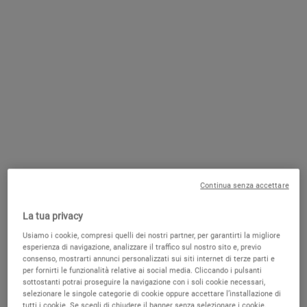
Seleziona un formato
30 ml
50 ml
69,00 €
Old price
New price
51,75 €
99,00 €
Old price
New price
69,30 €
Selected
, 1 of 3
Selected
, 2 of 3
(172,50 € / 100 ml)
(138,60 € / 100 ml)
100 ml
153,00 €
Old price
New price
91,80 €
Selected
, 3 of 3
(91,80 € / 100 ml)
DISPONIBILE
SKINDR
Find your products with SkinDr
Continua senza accettare
PDP Live Consultation + SkinScan
La tua privacy
E' IL PRODOTTO GIUSTO PER TE? SCOPRILO CON LA NOSTRA ANALISI
DELLA PELLE!
INIZIA ORA
Usiamo i cookie, compresi quelli dei nostri partner, per garantirti la migliore
esperienza di navigazione, analizzare il traffico sul nostro sito e, previo
Trova i prodotti migliori per te con il nostro test della pelle online. 🔎
consenso, mostrarti annunci personalizzati sui siti internet di terze parti e
per fornirti le funzionalità relative ai social media. Cliccando i pulsanti
sottostanti potrai proseguire la navigazione con i soli cookie necessari,
Sezioni Accordion della PDP
selezionare le singole categorie di cookie oppure accettare l’installazione di
Che Cos'è
tutti i cookie. Se scegli di chiudere il banner senza selezionare i cookie,