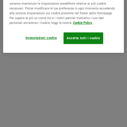
saranno mantenute le impostazioni predefinite relative ai soli cookie
necessari. Potrai modificare le tue preferenze in ogni momento accedendo
alla sezione Impostazioni sui cookie presente nel footer della Homepage.
Per sapere di più su come noi e i nostri partner trattiamo i tuoi dati
personali attraverso i Cookie, leggi la nostra
Cookie Policy.
1cc* CollaShot Plump Serum
Ultra Facial Cream Refill Set
Impostazioni cookie
Accetta tutti i cookie
Un siero viso con polipeptidi di collagene
ricombinanti* e ramnosio che rende la
pelle visibilmente più piena, aiuta a
rassodare e mira i segni visibili
0.0
(0)
4.6
(1088)
dell'invecchiamento dovuti alla perdita di
Seleziona un formato
One Size Available
collagene.<br><br><small>*Un
Bundle
polipeptide biosintetico di collagene
simile a un frammento proteico presente
nel collagene umano</small>
65,00 €
Old price
127,00 €
New price
107,95 €
1CC* COLLASHOT PLUMP SERUM
ULTR
AGGIUNGI AL CARRELLO
ACQUISTA LA ROUTINE