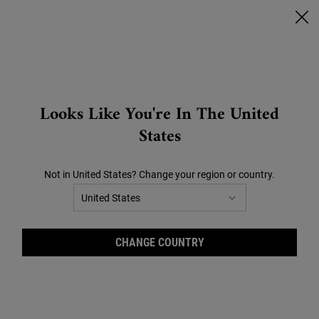
🔥SCONTI CHE SCOTTANO🔥 | FINO AL -40% SU TUTTO |
CLICCA QUI!
0
CARRELLO
0 PRODOTTO
STORES
Search
Looks Like You're In The United
Main content
States
Siamo spiacenti ma non abbiamo
trovato nessun risultato
Not in United States? Change your region or country.
corrispondente alla tua ricerca.
Riprova con un altro termine.
CHANGE COUNTRY