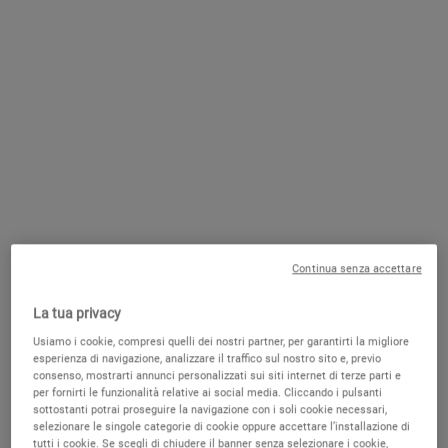
CONTATTACI
SCRIVICI UNA EMAIL
PRENOTA UNA CONSULTAZIONE
PUNTI VENDITA
GRATUITA
Continua senza accettare
POTREBBE PIACERTI
La tua privacy
Usiamo i cookie, compresi quelli dei nostri partner, per garantirti la migliore
esperienza di navigazione, analizzare il traffico sul nostro sito e, previo
SOLO SU
consenso, mostrarti annunci personalizzati sui siti internet di terze parti e
KIEHLS.IT
per fornirti le funzionalità relative ai social media. Cliccando i pulsanti
sottostanti potrai proseguire la navigazione con i soli cookie necessari,
selezionare le singole categorie di cookie oppure accettare l’installazione di
tutti i cookie. Se scegli di chiudere il banner senza selezionare i cookie,