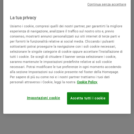
Continua senza accettare
La tua privacy
Usiamo i cookie, compresi quelli dei nostri partner, per garantirti la migliore
esperienza di navigazione, analizzare il traffico sul nostro sito e, previo
consenso, mostrarti annunci personalizzati sui siti internet di terze parti e
per fornirti le funzionalità relative ai social media. Cliccando i pulsanti
sottostanti potrai proseguire la navigazione con i soli cookie necessari,
selezionare le singole categorie di cookie oppure accettare l’installazione di
tutti i cookie. Se scegli di chiudere il banner senza selezionare i cookie,
saranno mantenute le impostazioni predefinite relative ai soli cookie
Una crema viso leggera e lenitiva, formulata con Avena Colloidale e
necessari. Potrai modificare le tue preferenze in ogni momento accedendo
Bisabololo, che agisce per donare sollievo e riparare la pelle
alla sezione Impostazioni sui cookie presente nel footer della Homepage.
estremamente secca e sensibile
Per sapere di più su come noi e i nostri partner trattiamo i tuoi dati
personali attraverso i Cookie, leggi la nostra
Cookie Policy.
Seleziona un formato
28 ml
50 ml
Selected
, 1 of 2
Selected
, 2 of 2
26,00 €
Old price
New price
22,10 €
39,00 €
Old price
New price
33,15 €
Impostazioni cookie
Accetta tutti i cookie
DISPONIBILE
SKINDR
Find your products with SkinDr