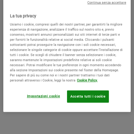
Continua senza accettare
La tua privacy
Usiamo i cookie, compresi quelli dei nostri partner, per garantirti la migliore
esperienza di navigazione, analizzare il traffico sul nostro sito e, previo
Una pasta detergente mirata per le imperfezioni che è clinicamente
consenso, mostrarti annunci personalizzati sui siti internet di terze parti e
testata per ridurre e prevenire le imperfezioni senza seccare la pelle.
per fornirti le funzionalità relative ai social media. Cliccando i pulsanti
sottostanti potrai proseguire la navigazione con i soli cookie necessari,
One size only
125 ml
selezionare le singole categorie di cookie oppure accettare l’installazione di
39,00 €
Old price
New price
29,25 €
tutti i cookie. Se scegli di chiudere il banner senza selezionare i cookie,
Selected
, 1 of 1
(23,40 € / 100 ml)
saranno mantenute le impostazioni predefinite relative ai soli cookie
necessari. Potrai modificare le tue preferenze in ogni momento accedendo
DISPONIBILE
alla sezione Impostazioni sui cookie presente nel footer della Homepage.
Per sapere di più su come noi e i nostri partner trattiamo i tuoi dati
personali attraverso i Cookie, leggi la nostra
Cookie Policy.
SKINDR
Find your products with SkinDr
Impostazioni cookie
Accetta tutti i cookie
PDP Live Consultation + SkinScan
E' IL PRODOTTO GIUSTO PER TE? SCOPRILO CON LA NOSTRA ANALISI
DELLA PELLE!
INIZIA ORA
Trova i prodotti migliori per te con il nostro test della pelle online. 🔎