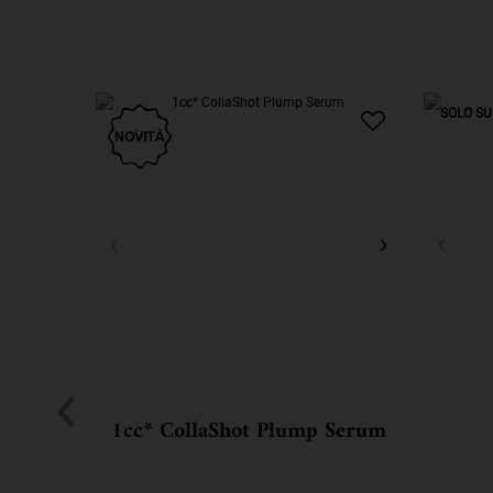
Potrebbe piacerti anche
SOLO SU 
1cc* CollaShot Plump Serum