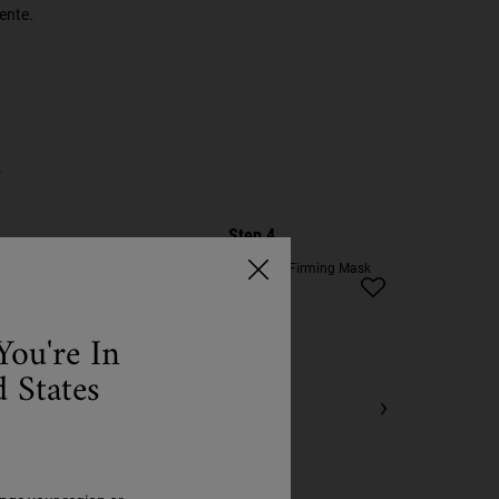
ente.
.
Step 4
You're In
 States