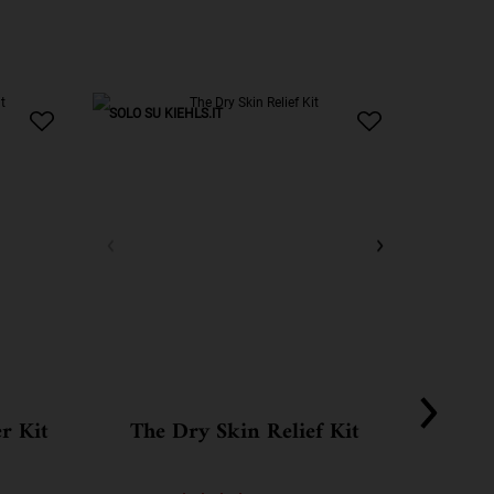
SOLO SU KIEHLS.IT
SOLO SU 
r Kit
The Dry Skin Relief Kit
Ultr