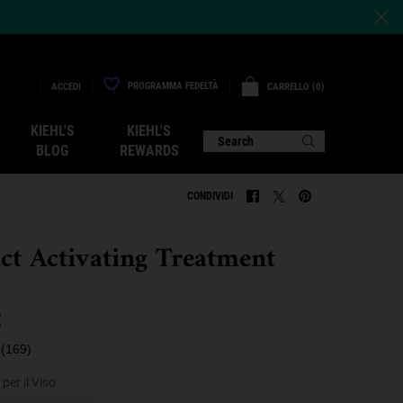
PROGRAMMA FEDELTÀ
CARRELLO
0
ACCEDI
0 PRODOTTO
KIEHL'S
KIEHL'S
Search
BLOG
REWARDS
CONDIVIDI
CONDIVIDI FACEBOOK
CONDIVIDI TWITTER
CONDIVIDI PINTERE
act Activating Treatment
€
(169)
per il Viso