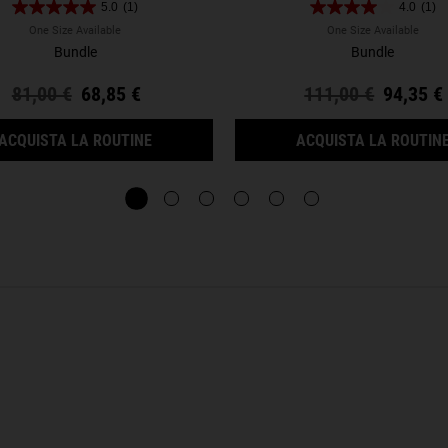
5.0
(1)
4.0
(1)
One Size Available
One Size Available
Bundle
Bundle
Old price
81,00 €
New price
68,85 €
Old price
111,00 €
New pri
94,35 €
LUMP SERUM
CALENDULA DUO
ACQUISTA LA ROUTINE
ACQUISTA LA ROUTIN