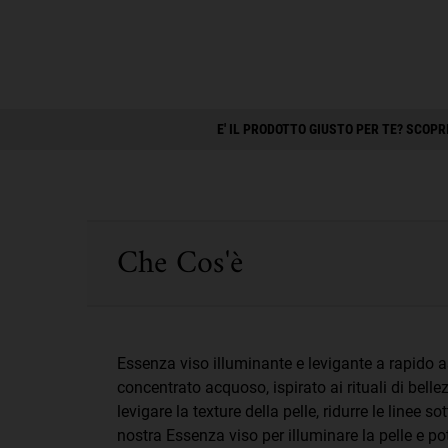
PDP Live Consultation + SkinScan
E' IL PRODOTTO GIUSTO PER TE? SCOP
Sezioni Accordion della PDP
Che Cos'è
Essenza viso illuminante e levigante a rapido as
concentrato acquoso, ispirato ai rituali di belle
levigare la texture della pelle, ridurre le linee s
nostra Essenza viso per illuminare la pelle e pote