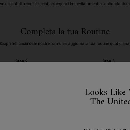
aso di contatto con gli occhi, sciacquarli immediatamente e abbondantem
Completa la tua Routine
Scopri l'efficacia delle nostre formule e aggiorna la tua routine quotidiana
Step 2
Step 3
Looks Like 
The United