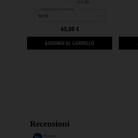
0.0
(0)
Seleziona un formato
65,00 €
1CC* COLLASHOT P
AGGIUNGI AL CARRELLO
Recensioni