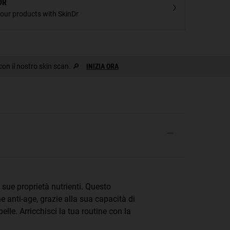
DR
your products with SkinDr
 con il nostro skin scan. 🔎
INIZIA ORA
 sue proprietà nutrienti. Questo
ne anti-age, grazie alla sua capacità di
pelle. Arricchisci la tua routine con la