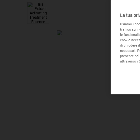
La tua pri
Usiamo i cook
traffico sul 
le funzionali
cookie necess
di chiudere i
necessari. P
presente nel 
attraverso i 