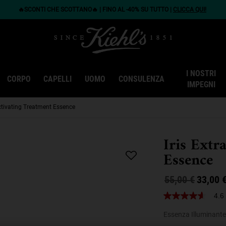
🔥SCONTI CHE SCOTTANO🔥 | FINO AL -40% SU TUTTO |
CLICCA QUI!
I NOSTRI
CORPO
CAPELLI
UOMO
CONSULENZA
IMPEGNI
Activating Treatment Essence
Iris Extr
Essence
Old price
New price
55,00 €
33,00 
4.6
4.6
stelle
Essenza Illuminante 
su
5