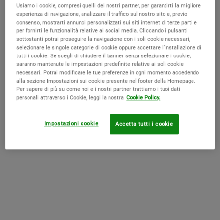
Usiamo i cookie, compresi quelli dei nostri partner, per garantirti la migliore
esperienza di navigazione, analizzare il traffico sul nostro sito e, previo
Midnight Recovery Botanical Cleansing Oil
consenso, mostrarti annunci personalizzati sui siti internet di terze parti e
Olio Struccante
per fornirti le funzionalità relative ai social media. Cliccando i pulsanti
sottostanti potrai proseguire la navigazione con i soli cookie necessari,
Olio detergente struccante per viso e occhi, ultra delicato,
selezionare le singole categorie di cookie oppure accettare l’installazione di
nutriente e adatto a tutti i tipi di pelle.
tutti i cookie. Se scegli di chiudere il banner senza selezionare i cookie,
(16,06 € / 100 ml)
saranno mantenute le impostazioni predefinite relative ai soli cookie
necessari. Potrai modificare le tue preferenze in ogni momento accedendo
Quantity
alla sezione Impostazioni sui cookie presente nel footer della Homepage.
−
+
Per sapere di più su come noi e i nostri partner trattiamo i tuoi dati
personali attraverso i Cookie, leggi la nostra
Cookie Policy.
Seleziona un formato
Seleziona una/un formato per Midnight Recovery Botanical C
85 ml
La variante del prodotto non è disponibile, 85 ml
Impostazioni cookie
Accetta tutti i cookie
17,00 €
OLD PRICE
NEW PRICE
14,45 €
AVVISAMI
QUANDO MIDNIGHT RECO
PDP Live Consultation + SkinScan
E' IL PRODOTTO GIUSTO PER TE? SCOPRILO CON LA NOSTRA ANALISI
DELLA PELLE!
INIZIA ORA
Trova i prodotti migliori per te con il nostro test della pelle online. 🔎