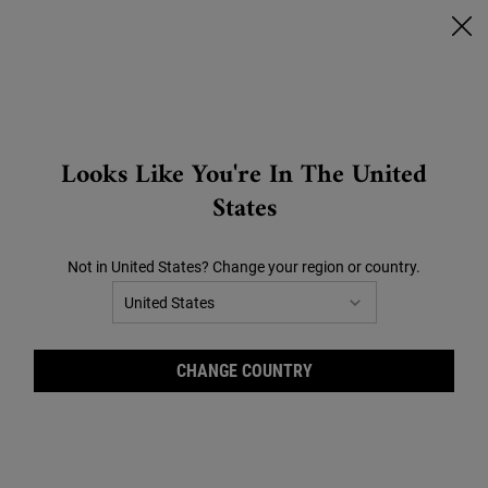
🔥SCONTI CHE SCOTTANO🔥 | FINO AL -40% SU TUTTO |
CLICCA QUI!
0
CARRELLO
0 PRODOTTO
STORES
Search
Looks Like You're In The United
Main content
States
Siamo spiacenti ma non abbiamo
trovato nessun risultato
Not in United States? Change your region or country.
corrispondente alla tua ricerca.
Riprova con un altro termine.
CHANGE COUNTRY