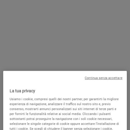
CONTATTACI
SCRIVICI UNA EMAIL
PRENOTA UNA CONSULTAZIONE
PUNTI VENDITA
GRATUITA
Continua senza accettare
POTREBBE PIACERTI
La tua privacy
Usiamo i cookie, compresi quelli dei nostri partner, per garantirti la migliore
esperienza di navigazione, analizzare il traffico sul nostro sito e, previo
SOLO SU
consenso, mostrarti annunci personalizzati sui siti internet di terze parti e
KIEHLS.IT
per fornirti le funzionalità relative ai social media. Cliccando i pulsanti
sottostanti potrai proseguire la navigazione con i soli cookie necessari,
selezionare le singole categorie di cookie oppure accettare l’installazione di
tutti i cookie. Se scegli di chiudere il banner senza selezionare i cookie,