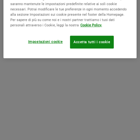
saranno mantenute le impostazioni predefinite relative ai soli cookie
necessari. Potrai modificare le tue preferenze in ogni momento accedendo
alla sezione Impostazioni sui cookie presente nel footer della Homepage.
Per sapere di più su come noi e i nostri partner trattiamo i tuoi dati
personali attraverso i Cookie, leggi la nostra
Cookie Policy.
1cc* CollaShot Plump Serum
Ultra Facial Cream Refill Set
Impostazioni cookie
Accetta tutti i cookie
Un siero viso con polipeptidi di collagene
ricombinanti* e ramnosio che rende la
pelle visibilmente più piena, aiuta a
rassodare e mira i segni visibili
0.0
(0)
4.6
(1088)
dell'invecchiamento dovuti alla perdita di
Seleziona un formato
One Size Available
collagene.<br><br><small>*Un
Bundle
polipeptide biosintetico di collagene
simile a un frammento proteico presente
nel collagene umano</small>
65,00 €
Old price
127,00 €
New price
107,95 €
1CC* COLLASHOT PLUMP SERUM
ULTR
AGGIUNGI AL CARRELLO
ACQUISTA LA ROUTINE