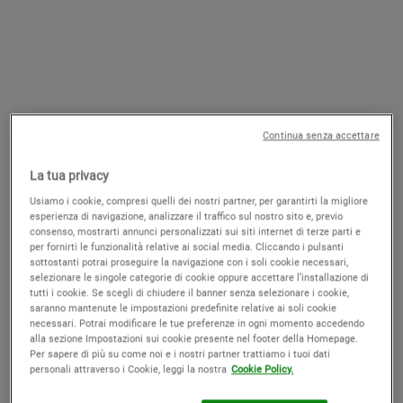
Midnight Recovery Concentrate
Powerful-Strength Line-Reducing
Concentrate
Olio Notte per il viso
Siero anti età che agisce su linee
d’espressione, rughe e luminosità
Continua senza accettare
4.6
(3285)
4.4
(2914)
La tua privacy
Seleziona un formato
Seleziona un formato
Usiamo i cookie, compresi quelli dei nostri partner, per garantirti la migliore
esperienza di navigazione, analizzare il traffico sul nostro sito e, previo
consenso, mostrarti annunci personalizzati sui siti internet di terze parti e
Old price
80,00 €
New price
52,00 €
Old price
104,00 €
New price
78,00 €
per fornirti le funzionalità relative ai social media. Cliccando i pulsanti
sottostanti potrai proseguire la navigazione con i soli cookie necessari,
selezionare le singole categorie di cookie oppure accettare l’installazione di
MIDNIGHT RECOVERY CONCENTRATE
POWE
AGGIUNGI AL CARRELLO
AGGIUNGI AL CARRELLO
tutti i cookie. Se scegli di chiudere il banner senza selezionare i cookie,
saranno mantenute le impostazioni predefinite relative ai soli cookie
necessari. Potrai modificare le tue preferenze in ogni momento accedendo
SOLO SU
alla sezione Impostazioni sui cookie presente nel footer della Homepage.
KIEHLS.IT
Per sapere di più su come noi e i nostri partner trattiamo i tuoi dati
personali attraverso i Cookie, leggi la nostra
Cookie Policy.