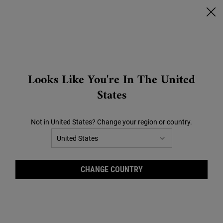
🔥SCONTI CHE SCOTTANO🔥 | FINO AL -40% SU TUTTO |
CLICCA QUI!
0
CARRELLO
0 PRODOTTO
STORES
Search
Looks Like You're In The United
Main content
SUMMER SALES I PIU CONSIGLIATI
OFFERTE
BEST SELLER
REGALI
SKINCAR
States
ORDINA PER
60 Prodotti
FILTRA
FILTRI
Not in United States? Change your region or country.
CHANGE COUNTRY