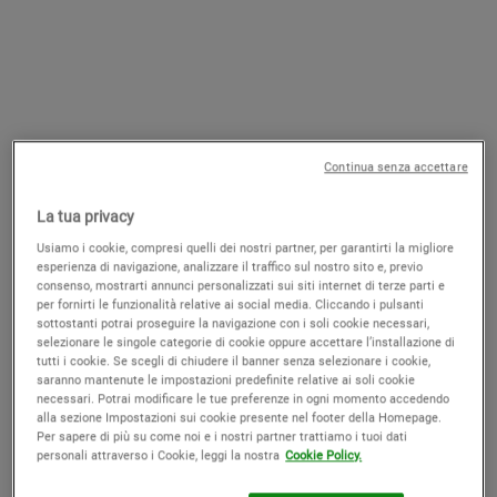
Ultra Facial Advanced Repair
Blue Astringent Herbal Lotion
Barrier Cream
Crema riparatrice intensa
Tonico astringente per pelli miste
Continua senza accettare
4.7
(811)
4.5
(278)
La tua privacy
Un Formato Disponibile
Seleziona un formato
50 ml
Usiamo i cookie, compresi quelli dei nostri partner, per garantirti la migliore
esperienza di navigazione, analizzare il traffico sul nostro sito e, previo
consenso, mostrarti annunci personalizzati sui siti internet di terze parti e
Old price
43,00 €
New price
27,95 €
Old price
34,00 €
New price
23,80 €
per fornirti le funzionalità relative ai social media. Cliccando i pulsanti
sottostanti potrai proseguire la navigazione con i soli cookie necessari,
selezionare le singole categorie di cookie oppure accettare l’installazione di
ULTRA FACIAL ADVANCED REPAIR B
BLUE
AGGIUNGI AL CARRELLO
AGGIUNGI AL CARRELLO
tutti i cookie. Se scegli di chiudere il banner senza selezionare i cookie,
saranno mantenute le impostazioni predefinite relative ai soli cookie
necessari. Potrai modificare le tue preferenze in ogni momento accedendo
alla sezione Impostazioni sui cookie presente nel footer della Homepage.
Per sapere di più su come noi e i nostri partner trattiamo i tuoi dati
personali attraverso i Cookie, leggi la nostra
Cookie Policy.