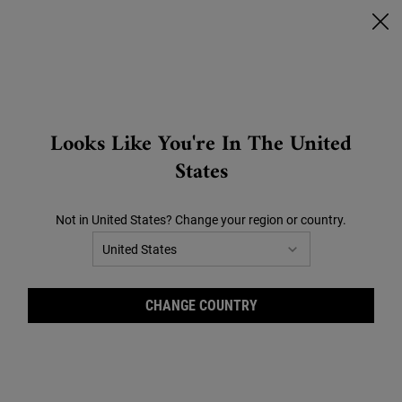
🔥SCONTI CHE SCOTTANO🔥 | FINO AL -40% SU TUTTO |
CLICCA QUI!
0
CARRELLO
0 PRODOTTO
STORES
Search
Looks Like You're In The United
Main content
SUMMER SALES I PIU SCONTATI
OFFERTE
BEST SELLER
REGALI
SKINCARE 
States
ORDINA PER
63 Prodotti
FILTRA
FILTRI
Not in United States? Change your region or country.
CHANGE COUNTRY