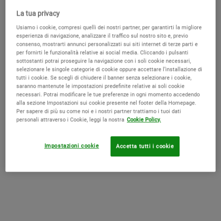
DISPONIBILE
La tua privacy
SKINDR
Usiamo i cookie, compresi quelli dei nostri partner, per garantirti la migliore
Find your products with SkinDr
esperienza di navigazione, analizzare il traffico sul nostro sito e, previo
consenso, mostrarti annunci personalizzati sui siti internet di terze parti e
per fornirti le funzionalità relative ai social media. Cliccando i pulsanti
sottostanti potrai proseguire la navigazione con i soli cookie necessari,
selezionare le singole categorie di cookie oppure accettare l’installazione di
tutti i cookie. Se scegli di chiudere il banner senza selezionare i cookie,
ACQUISTA I PRODOTTI SEPARATAMENTE
saranno mantenute le impostazioni predefinite relative ai soli cookie
necessari. Potrai modificare le tue preferenze in ogni momento accedendo
Vital Skin-Strengthening Super Serum
alla sezione Impostazioni sui cookie presente nel footer della Homepage.
Per sapere di più su come noi e i nostri partner trattiamo i tuoi dati
Siero viso idratante e rinforzante con Acido Ialuronico
personali attraverso i Cookie, leggi la nostra
Cookie Policy.
(172,50 € / 100 ml)
Quantity
Impostazioni cookie
Accetta tutti i cookie
−
+
Seleziona un formato
Seleziona una/un formato per Vital Skin-Strengthening Sup
30 ml
69,00 €
OLD PRICE
NEW PRICE
51,75 €
―
AGGIUNGI AL CARRELLO
VITAL SKIN-ST