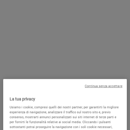
Latte detergente e Tonico: come usarli
Pelle grassa e crema solare viso: come e quale scegliere
Detergere e idratare la pelle sensibile
Crema Viso Antirughe: quale scegliere
Continua senza accettare
La tua privacy
Usiamo i cookie, compresi quelli dei nostri partner, per garantirti la migliore
esperienza di navigazione, analizzare il traffico sul nostro sito e, previo
Crema idratante viso
consenso, mostrarti annunci personalizzati sui siti internet di terze parti e
per fornirti le funzionalità relative ai social media. Cliccando i pulsanti
sottostanti potrai proseguire la navigazione con i soli cookie necessari,