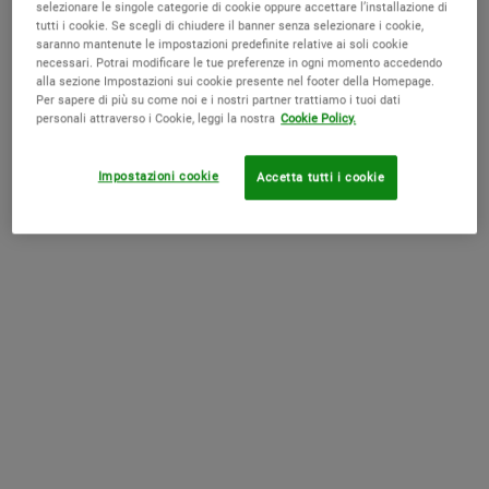
selezionare le singole categorie di cookie oppure accettare l’installazione di
tutti i cookie. Se scegli di chiudere il banner senza selezionare i cookie,
saranno mantenute le impostazioni predefinite relative ai soli cookie
La Routine Skincare Perfetta per Pelli di tipo Normale
necessari. Potrai modificare le tue preferenze in ogni momento accedendo
alla sezione Impostazioni sui cookie presente nel footer della Homepage.
Per sapere di più su come noi e i nostri partner trattiamo i tuoi dati
personali attraverso i Cookie, leggi la nostra
Cookie Policy.
Come stendere la crema antirughe sul viso e sul collo
Impostazioni cookie
Accetta tutti i cookie
Travel mini size skincare: prodotti essenziali
Scopri la perfetta skincare routine per la Pelle Mista
Prodotti fondamentali per la pulizia del viso
Maschera viso: come scegliere quella adatta a te