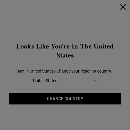
🔥SCONTI CHE SCOTTANO🔥 | FINO AL -40% SU TUTTO |
CLICCA QUI!
0
CARRELLO
0 PRODOTTO
STORES
Search
Looks Like You're In The United
Main content
OFFERTE
BEST SELLER
REGALI
SKINCARE VISO
CO
States
Home
Consigli Skincare
Not in United States? Change your region or country.
CATEGORIA
SKINCARE ROUTINE
CHANGE COUNTRY