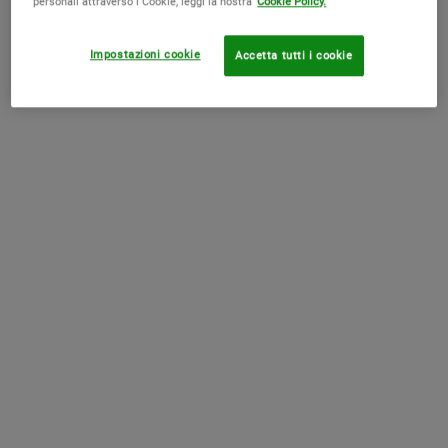
personali attraverso i Cookie, leggi la nostra
Cookie Policy.
AGGIUNGI AL CARRELLO
Turmeric & Cranberry Seed Energizing Radiance Mask
Impostazioni cookie
Accetta tutti i cookie
Questa maschera viso è perfetta per la pelle mista
grazie alla sua
azione esfoliante ed energizzante. Formulata con Curcuma e
Semi di Mirtillo Rosso, aiuta a rivitalizzare e a illuminare la pelle. I
Semi di Mirtillo Rosso tritati concorrono ad offrire un'esfoliazione
delicata, mentre la Curcuma ha proprietà antiossidanti. La pelle
risulta rivitalizzata, radiosa e dall’aspetto sano. In una sola e
semplice mossa, un trattamento viso completo degno di una
beauty spa!
Esfolia delicatamente offrendo alla pelle un aspetto liscio,
uniforme e privo di imperfezioni
Lascia la pelle morbida e luminosa
Ha un effetto rivitalizzante
Dona alla pelle un boost di energia
Illumina la pelle spenta