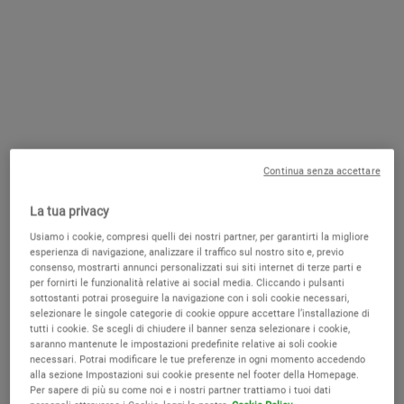
AGGIUNGI AL CARRELLO
Maschere viso per tutti i tipi di pelle
Rare Earth Deep Pore Cleansing Mask
Efficace
maschera viso per pelle grassa astringente e purificante
formulata con Argilla Bianca proveniente dalla foce del Rio delle
Amazzoni. Grazie alla sua azione purificante, questa maschera
aiuta a eliminare le impurità dalla superficie della pelle, riduce il
Continua senza accettare
sebo in eccesso e migliora l'aspetto dei pori dilatati, per una pelle
visibilmente più levigata e uniforme.
La tua privacy
Usiamo i cookie, compresi quelli dei nostri partner, per garantirti la migliore
Deterge e purifica la pelle
esperienza di navigazione, analizzare il traffico sul nostro sito e, previo
Rimuove impurità che possono ostruire i pori
consenso, mostrarti annunci personalizzati sui siti internet di terze parti e
Dona alla pelle un aspetto luminoso e uniforme
per fornirti le funzionalità relative ai social media. Cliccando i pulsanti
Riduce visibilmente punti neri e pori dilatati
sottostanti potrai proseguire la navigazione con i soli cookie necessari,
selezionare le singole categorie di cookie oppure accettare l’installazione di
Regola la produzione di sebo
tutti i cookie. Se scegli di chiudere il banner senza selezionare i cookie,
Leviga la texture della pelle
saranno mantenute le impostazioni predefinite relative ai soli cookie
necessari. Potrai modificare le tue preferenze in ogni momento accedendo
alla sezione Impostazioni sui cookie presente nel footer della Homepage.
Per sapere di più su come noi e i nostri partner trattiamo i tuoi dati