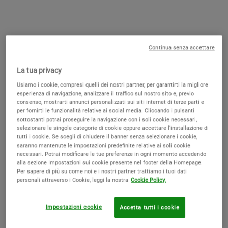
inserire nella routine un trattamento specifico per il contorno occhi.
Una normale crema viso, infatti, non sempre ha la texture e la
formulazione più adatte a questa zona, che richiede prodotti
delicati, mirati e confortevoli.
Continua senza accettare
Il primo obiettivo è mantenere la pelle ben idratata, perché una zona
La tua privacy
del contorno occhi disidratata può apparire più segnata, opaca e
meno levigata. A seconda delle esigenze, si può scegliere una crema
Usiamo i cookie, compresi quelli dei nostri partner, per garantirti la migliore
esperienza di navigazione, analizzare il traffico sul nostro sito e, previo
più ricca, un trattamento anti-età, un siero dalla texture leggera o
consenso, mostrarti annunci personalizzati sui siti internet di terze parti e
una formula da utilizzare soprattutto la sera.
per fornirti le funzionalità relative ai social media. Cliccando i pulsanti
sottostanti potrai proseguire la navigazione con i soli cookie necessari,
Per applicare il prodotto, basta prelevarne una piccola quantità e
selezionare le singole categorie di cookie oppure accettare l’installazione di
tutti i cookie. Se scegli di chiudere il banner senza selezionare i cookie,
distribuirla con movimenti delicati, picchiettando con l’anulare lungo
saranno mantenute le impostazioni predefinite relative ai soli cookie
l’osso orbitale, senza sfregare. Il gesto deve essere leggero: il
necessari. Potrai modificare le tue preferenze in ogni momento accedendo
contorno occhi non va “tirato”, ma accompagnato con piccoli tocchi
alla sezione Impostazioni sui cookie presente nel footer della Homepage.
fino all’assorbimento.
Per sapere di più su come noi e i nostri partner trattiamo i tuoi dati
personali attraverso i Cookie, leggi la nostra
Cookie Policy.
QUALE CONTORNO OCCHI UTILIZZARE?
Impostazioni cookie
Accetta tutti i cookie
La scelta del contorno occhi dipende dalle esigenze della pelle e dal
risultato che si desidera ottenere. Chi cerca idratazione e comfort