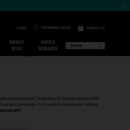
PROGRAMMA FEDELTÀ
CARRELLO
0
ACCEDI
0 PRODOTTO
KIEHL'S
KIEHL'S
PF: QUALE
Search
BLOG
REWARDS
 molto importante per l’organismo in quanto responsabile
 reazioni pericolose. Ecco perché è necessario l'utilizzo
tezione SPF.