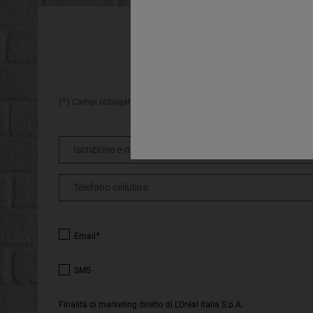
HAI GIÀ
ISCRIVITI ALLA NOSTRA
(*)
Campi obbligatori
Iscrizione e-mail
*
Telefono cellulare
*
Email
SMS
Finalità di marketing diretto di L'Oréal Italia S.p.A.