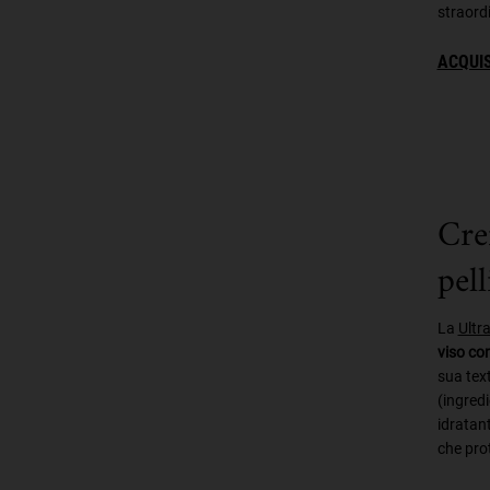
straordi
ACQUI
Cre
pell
La
Ultr
viso co
sua text
(ingredi
idratant
che prot