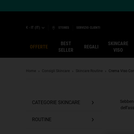
€ - IT (IT)
STORES
SERVIZIO CLIENTI
BEST
SKINCARE
CREMA VI
OFFERTE
REGALI
SELLER
VISO
Main content
Home
Consigli Skincare
Skincare Routine
Crema Viso Con
Sebbene
CATEGORIE SKINCARE
dell’as
ROUTINE