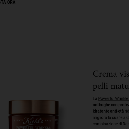
STA ORA
Crema vis
pelli matu
La
Powerful Wrinkle
antirughe con prote
idratante anti-età
rid
migliora la sua ’ela
combinazione di Rame