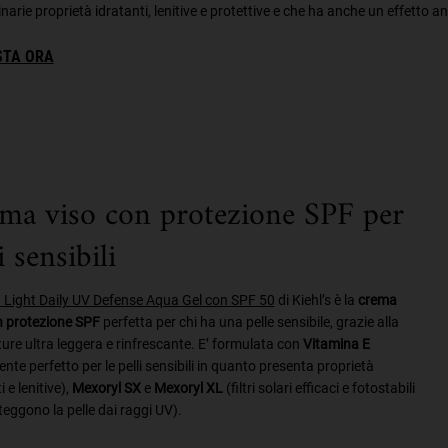
narie proprietà idratanti, lenitive e protettive e che ha anche un effetto an
STA ORA
ma viso con protezione SPF per
i sensibili
a Light Daily UV Defense Aqua Gel con SPF 50
di Kiehl’s è la
crema
n protezione SPF
perfetta per chi ha una pelle sensibile, grazie alla
ure ultra leggera e rinfrescante. E’ formulata con
Vitamina E
ente perfetto per le pelli sensibili in quanto presenta proprietà
i e lenitive),
Mexoryl SX
e
Mexoryl XL
(filtri solari efficaci e fotostabili
eggono la pelle dai raggi UV).