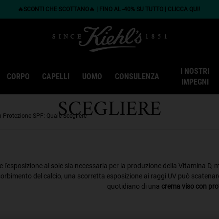
🔥SCONTI CHE SCOTTANO🔥 | FINO AL -40% SU TUTTO |
CLICCA QUI!
I NOSTRI
SO CON PROTEZIONE S
CORPO
CAPELLI
UOMO
CONSULENZA
IMPEGNI
SCEGLIERE
 Protezione SPF: Quale Scegliere
 l'esposizione al sole sia necessaria per la produzione della Vitamina D,
sorbimento del calcio, una scorretta esposizione ai raggi UV può scatenare
quotidiano di una
crema viso con pro