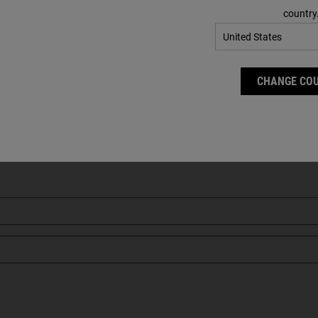
country
CONDIVIDI
SHARE ON
SHARE ON FACEBOOK
SHARE ON TWITTER
SHARE ON PINTEREST
CHANGE CO
 APPROFITTATO DELLA NOSTRA OFFERTA DI BE
 NEWSLETTER E OTTIENI SUBITO IL
-10% SUL T