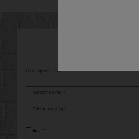
HAI GIÀ
ISCRIVITI ALLA NOSTRA
(*)
Campi obbligatori
Iscrizione e-mail
*
Telefono cellulare
*
Email