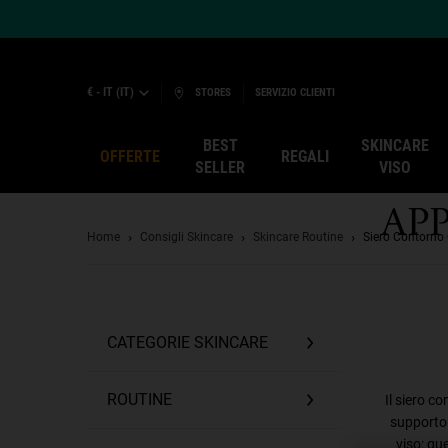
€ - IT (IT)
STORES
SERVIZIO CLIENTI
BEST
SKINCARE
SIERO CO
OFFERTE
REGALI
SELLER
VISO
AP
Main content
Home
Consigli Skincare
Skincare Routine
Siero Contorno 
CATEGORIE SKINCARE
ROUTINE
Il siero c
supporto 
viso: qu