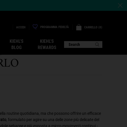
PROGRAMMA FEDELTÀ
CARRELLO
0
ACCEDI
0 PRODOTTO
KIEHL'S
KIEHL'S
, COME SI
Search
BLOG
REWARDS
RLO
ella routine quotidiana, ma che possono offrire un efficace
rato
, formulato per agire su una delle zone più delicate del
hiandole sebacee e più esposta a micro-movimenti continui -