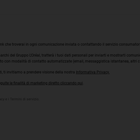
ink che troverai in ogni comunicazione inviata o contattando il servizio consumatori
i marchi del Gruppo L’Oréal, tratterà i tuoi dati personali per inviarti e mostrarti comun
to con modalità di contatto automatizzate (email, messaggistica istantanea, altri can
, ti invitiamo a prendere visione della nostra
Informativa Privacy.
ite le finalità di marketing diretto
cliccando qui
.
cy e i Termini di servizio.