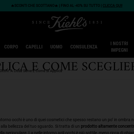
🔥SCONTI CHE SCOTTANO🔥 | FINO AL -40% SU TUTTO |
CLICCA QUI!
I NOSTRI
NTORNO OCCHI: COS'È
CORPO
CAPELLI
UOMO
CONSULENZA
IMPEGNI
PLICA E COME SCEGLIE
Occhi: A Cosa Serve E Come Si Applica
ontorno occhi è uno di quei cosmetici che spesso restano un po’ in ombra n
alla bellezza del tuo sguardo. Si tratta di un
prodotto altamente concent
ella perioculare. La pelle intorno agli occhi è più sottile, meno ricca di g