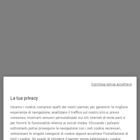
Skincare notturna: i prodotti
necessari
Umidità, inquinamento, fumo: quando si parla di qualità dell’aria, le
città italiane, soprattutto i grandi centri come Roma, Milano, Napoli
e Palermo, purtroppo si classificano spesso tra gli ultimi posti.
Ecco perché dai laboratori cosmetici arrivano prodotti a sostegno
Continua senza accettare
della pelle, soprattutto per la
fase di rigenerazione rappresentata
dalla pausa notturna
. Durante la notte, infatti, la pelle ha bisogno di
La tua privacy
una particolare carica di energia.
Usiamo i cookie, compresi quelli dei nostri partner, per garantirti la migliore
La
skincare notturna
richiede pochi minuti e grazie ai suoi interventi
esperienza di navigazione, analizzare il traffico sul nostro sito e, previo
mirati noterai subito l’impatto sulla tua pelle! Ecco gli step
consenso, mostrarti annunci personalizzati sui siti internet di terze parti e
per fornirti le funzionalità relative ai social media. Cliccando i pulsanti
fondamentali:
sottostanti potrai proseguire la navigazione con i soli cookie necessari,
selezionare le singole categorie di cookie oppure accettare l’installazione di
tutti i cookie. Se scegli di chiudere il banner senza selezionare i cookie,