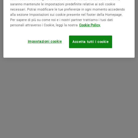
saranno mantenute le impostazioni predefinite relative ai soli cookie
necessari. Potrai modificare le tue preferenze in ogni momento accedendo
alla sezione Impostazioni sui cookie presente nel footer della Homepage.
STEP 1
Per sapere di più su come noi e i nostri partner trattiamo i tuoi dati
personali attraverso i Cookie, leggi la nostra
Cookie Policy.
DETERSIONE
Impostazioni cookie
Accetta tutti i cookie
Mai andare a dormire senza aver struccato il viso. Per potersi
rigenerare, la pelle ha bisogno di essere pulita da qualsiasi residuo di
impurità e libera di respirare.
L’Olio struccante per il viso della
gamma Midnight
è stato studiato
dai Laboratori Kiehl’s per rimuovere tutte le tracce di make-up,
anche quello più resistente,
agendo delicatamente sulla pelle
.
La sua formula, arricchita con oli essenziali e botanici, come quello
di Lavanda ed Enotera, è delicata e nutriente. Per questo motivo
l’olio struccante prepara la pelle alla routine serale nel migliore dei
modi.
Midnight Recovery Eye