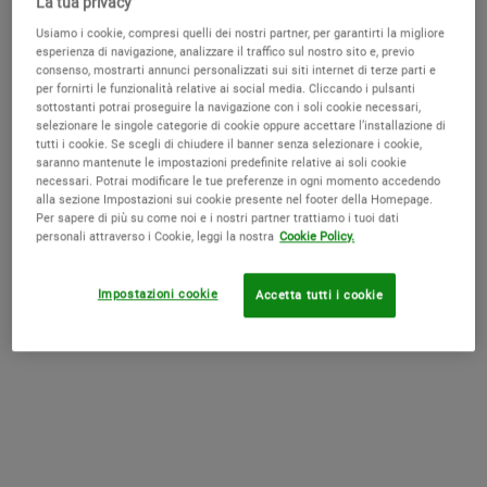
La tua privacy
Pelle da Normale a Secca
Usiamo i cookie, compresi quelli dei nostri partner, per garantirti la migliore
esperienza di navigazione, analizzare il traffico sul nostro sito e, previo
consenso, mostrarti annunci personalizzati sui siti internet di terze parti e
per fornirti le funzionalità relative ai social media. Cliccando i pulsanti
sottostanti potrai proseguire la navigazione con i soli cookie necessari,
Ultra Facial Cleanser
selezionare le singole categorie di cookie oppure accettare l’installazione di
tutti i cookie. Se scegli di chiudere il banner senza selezionare i cookie,
Texture: Detergente liquido
saranno mantenute le impostazioni predefinite relative ai soli cookie
necessari. Potrai modificare le tue preferenze in ogni momento accedendo
Rimuove residui di sporco, sebo in eccesso e residui di
alla sezione Impostazioni sui cookie presente nel footer della Homepage.
Per sapere di più su come noi e i nostri partner trattiamo i tuoi dati
inquinamento sulla superficie della pelle senza seccarla, né
personali attraverso i Cookie, leggi la nostra
Cookie Policy.
privarla dei suoi oli naturali
Aiuta a mantenere il naturale equilibrio e la naturale
idratazione della pelle
Impostazioni cookie
Accetta tutti i cookie
Formulato con
Squalano
, Vitamina E, Olio di Nocciolo di
Albicocca e Olio di
Avocado
Pelle da Normale a Grassa