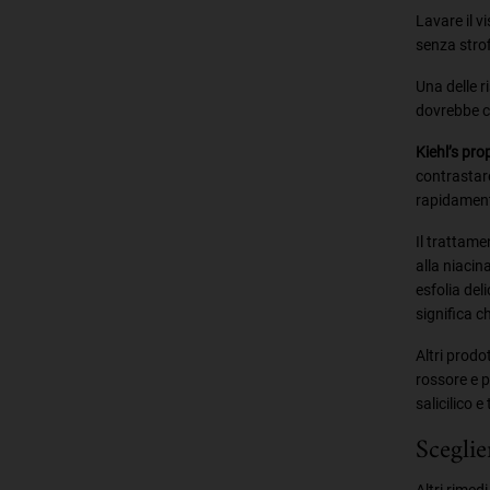
Lavare il v
senza strof
Una delle r
dovrebbe co
Kiehl’s pro
contrastare 
rapidament
Il trattam
alla niacina
esfolia del
significa c
Altri prodo
rossore e pr
salicilico e
Sceglie
Altri rimed