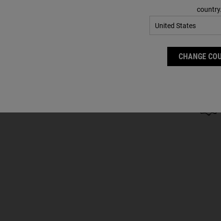
country
ta i segni del tempo con i prodotti
CHANGE CO