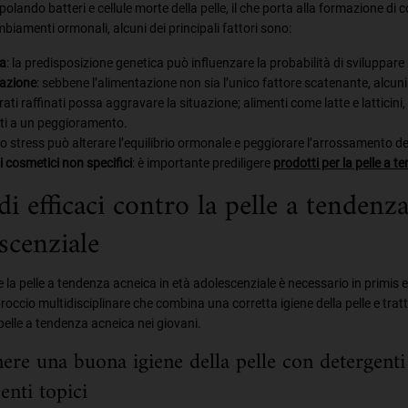
ppolando batteri e cellule morte della pelle, il che porta alla formazione di
mbiamenti ormonali, alcuni dei principali fattori sono:
a
: la predisposizione genetica può influenzare la probabilità di sviluppare i
azione
: sebbene l’alimentazione non sia l’unico fattore scatenante, alcuni
ati raffinati possa aggravare la situazione; alimenti come latte e latticini,
ti a un peggioramento.
 lo stress può alterare l’equilibrio ormonale e peggiorare l’arrossamento del
 cosmetici non specifici
: è importante prediligere
prodotti per la pelle a 
i efficaci contro la pelle a tendenza
scenziale
e la pelle a tendenza acneica in età adolescenziale è necessario in primis 
occio multidisciplinare che combina una corretta igiene della pelle e tratt
 pelle a tendenza acneica nei giovani.
re una buona igiene della pelle con detergenti 
enti topici