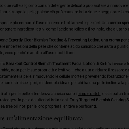
iso due volte al giorno con un detergente delicato può aiutare a rimuovere l
inare troppo la pelle, poiché ciò può causare irritazione e peggiorare la cr
isposte più comuni è l’uso di creme e trattamenti specifici. Una
crema speci
ntenere ingredienti attivi come l’acido salicilico o il retinolo, che aiutano 
pone Expertly Clear Blemish Treating & Preventing Lotion, una
crema per p
le imperfezioni della pelle che contiene acido salicilico che aiuta a purifica
e, ecco perché è adatta all’uso quotidiano.
ento
Breakout Control Blemish Treatment Facial Lotion
di Kiehl’s invece è
mide, nota per le sue proprietà e lenitive ─ che aiuta a ridurre il rossore e a 
icatamente la pelle, rimuovendo le cellule morte e prevenendo l’ostruzione 
he non ostruisce i pori, rendendola ideale per chi ha una pelle incline alla 
tti utili per la pelle a tendenza acneica sono i
pimple patch
, ossia patch tra
oteggere la pelle da ulteriori irritazioni.
Truly Targeted Blemish Clearing So
 tea tree oil, noti per le loro proprietà lenitive e purficanti.
re un’alimentazione equilibrata
i efficaci che contribuiscono a migliorare la salute della pelle grassa e a 