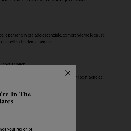
 delle persone in età adolescenziale, comprenderne le cause
o la pelle a tendenza acneica.
i post acneici;
eica;
sono causare
macchie scure dei brufoli e segni post acneici
;
're In The
tates
nge your region or