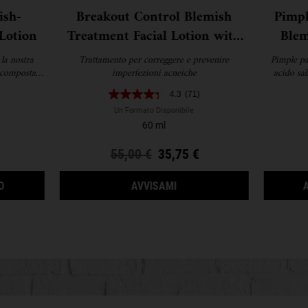
ish-
Breakout Control Blemish
Pimpl
Lotion
Treatment Facial Lotion with
Blem
Niacinamide
la nostra
Trattamento per correggere e prevenire
Pimple pat
 composta
imperfezioni acneiche
acido sal
l 2% di
ridurre vis
4.3
(71)
ulata per
elle come
Un Formato Disponibile
e aiutare a
60 ml
ce
Old price
55,00 €
New price
35,75 €
EXPERTLY CLEAR BLEMISH-TREATING & PREVENTING LOTION
QUANDO BREAKOUT CONTROL
O
AVVISAMI