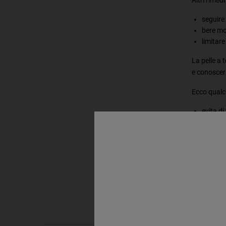
seguire
bere mo
limitare
La pelle a 
e conoscern
Ecco qualch
evita di
utilizza
protegg
seguire