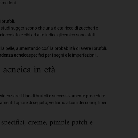
 comedoni.
 brufoli.
 studi suggeriscono che una dieta ricca di zuccheri e
 cioccolato e cibi ad alto indice glicemico sono stati
la pelle, aumentando così la probabilità di avere i brufoli.
tendenza acneica
specifici per i segni e le imperfezioni..
 acneica in età
evidenziare il tipo di brufoli e successivamente procedere
amenti topici e di seguito, vediamo alcuni dei consigli per
specifici, creme, pimple patch e