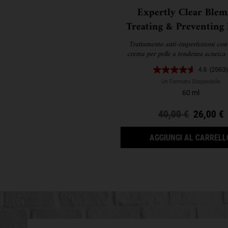
Expertly Clear Blem
Treating & Preventing 
Trattamento anti-imperfezioni con 
crema per pelle a tendenza acneica
dall’1,2% di acido salicilico e da
4.6
(2063)
niacinamide, specificatamente form
correggere le imperfezioni della p
Un Formato Disponibile
brufoli, rossori, e segni post-acneici 
60 ml
prevenirne la ricomparsa.
Old price
40,00 €
New pri
26,00 €
AGGIUNGI AL CARRELL