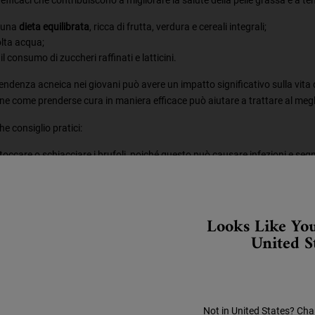
 una
dieta equilibrata
, ricca di frutta, verdura e cereali integrali;
lta acqua;
 il consumo di zuccheri raffinati e latticini.
tendenza acneica nei giovani può avere un impatto significativo sulla vita
e come prenderse cura in maniera efficace può aiutare a trattare al megli
e consiglio pratici:
 toccare o schiacciare i brufoli, poiché questo può causare infezioni e segn
 prodotti cosmetici e di skincare specifici per il tipo di pelle a tendenza acn
ere la pelle dal sole con una crema solare adatta, poiché i raggi UV pos
 una routine di skincare per pelle a tendenza acneica costante.
Looks Like You
United S
Not in United States? Cha