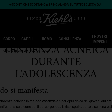
🔥SCONTI CHE SCOTTANO🔥 | FINO AL -40% SU TUTTO |
CLICCA QUI!
COME PRENDERSI
CURA DELLA PELLE A
I NOSTRI
CORPO
CAPELLI
UOMO
CONSULENZA
IMPEGNI
TENDENZA ACNEICA
DURANTE
L'ADOLESCENZA
o si manifesta
tendenza acneica in età
adolescenziale
è perlopiù tipica dei giovani duran
ifestarsi su alcune parti del corpo, quali: viso, spalle, petto e schiena e s