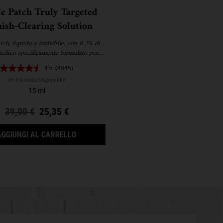
e Patch Truly Targeted
ish-Clearing Solution
ch, liquido e invisibile, con il 2% di
icilico specificamente formulato per
ibilmente le dimensioni, il rossore e i
4.5
(4845)
segni delle imperfezioni.
Un Formato Disponibile
15 ml
Old price
39,00 €
New price
25,35 €
 BLEMISH TREATMENT FACIAL LOTION WITH NIACINAMIDE SARÀ 
PIMPLE PATCH TRULY TARGETED BLEMISH
AGGIUNGI AL CARRELLO