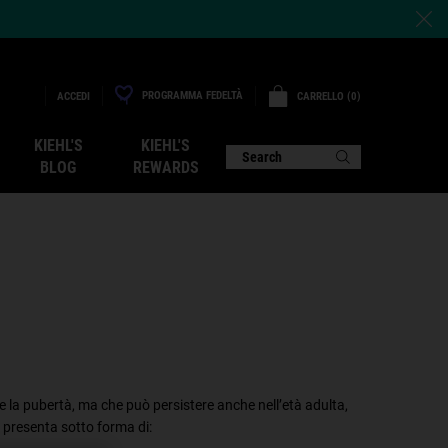
PROGRAMMA FEDELTÀ
CARRELLO
0
ACCEDI
0 PRODOTTO
KIEHL'S
KIEHL'S
Search
BLOG
REWARDS
te la pubertà, ma che può persistere anche nell’età adulta,
i presenta sotto forma di: