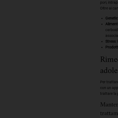
pori, intra
Oltre ai ca
Genetic
Aliment
carboidr
associa
Stress
:
Prodotti
Rimed
adole
Per trattar
con un appr
trattare la
Mantene
trattam