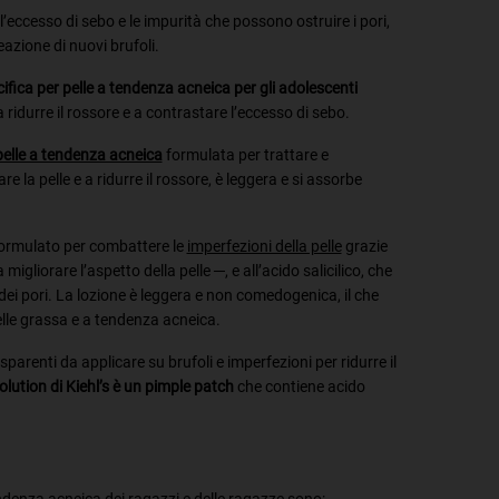
’eccesso di sebo e le impurità che possono ostruire i pori,
eazione di nuovi brufoli.
fica per pelle a tendenza acneica per gli adolescenti
a ridurre il rossore e a contrastare l’eccesso di sebo.
elle a tendenza acneica
formulata per trattare e
re la pelle e a ridurre il rossore, è leggera e si assorbe
 formulato per combattere le
imperfezioni della pelle
grazie
migliorare l’aspetto della pelle ─, e all’acido salicilico, che
dei pori. La lozione è leggera e non comedogenica, il che
pelle grassa e a tendenza acneica.
sparenti da applicare su brufoli e imperfezioni per ridurre il
lution di Kiehl’s è un pimple patch
che contiene acido
tendenza acneica dei ragazzi e delle ragazze sono: