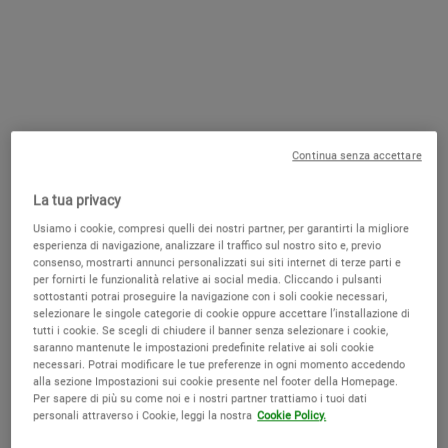
naturale idratazione della pelle, per un incarnato nutrito e
rigenerato. Prova l'effetto incredibilmente nutriente di questa
maschera, un vero toccasana contro la pelle secca.
ACQUISTA ORA
Continua senza accettare
La tua privacy
Usiamo i cookie, compresi quelli dei nostri partner, per garantirti la migliore
esperienza di navigazione, analizzare il traffico sul nostro sito e, previo
consenso, mostrarti annunci personalizzati sui siti internet di terze parti e
per fornirti le funzionalità relative ai social media. Cliccando i pulsanti
sottostanti potrai proseguire la navigazione con i soli cookie necessari,
selezionare le singole categorie di cookie oppure accettare l’installazione di
tutti i cookie. Se scegli di chiudere il banner senza selezionare i cookie,
saranno mantenute le impostazioni predefinite relative ai soli cookie
necessari. Potrai modificare le tue preferenze in ogni momento accedendo
alla sezione Impostazioni sui cookie presente nel footer della Homepage.
CONSIGLI PER L'UTILIZZO
Per sapere di più su come noi e i nostri partner trattiamo i tuoi dati
personali attraverso i Cookie, leggi la nostra
Cookie Policy.
Dopo aver deterso il viso, preleva una quantità generosa di
Avocado Face Mask