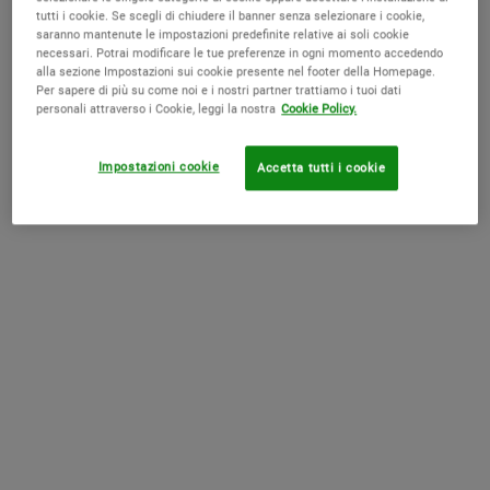
tutti i cookie. Se scegli di chiudere il banner senza selezionare i cookie,
Cosa sono le rughe naso labiali e come trattarle al meglio
saranno mantenute le impostazioni predefinite relative ai soli cookie
necessari. Potrai modificare le tue preferenze in ogni momento accedendo
alla sezione Impostazioni sui cookie presente nel footer della Homepage.
Per sapere di più su come noi e i nostri partner trattiamo i tuoi dati
personali attraverso i Cookie, leggi la nostra
Cookie Policy.
Impostazioni cookie
Accetta tutti i cookie
Consigli per Prevenire e Trattare i Pori Ostruiti
Come contrastare la pelle a tendenza acneica
Come eliminare i brufoli: rimedi efficaci e consigli utili
Come scegliere il siero antirughe migliore per te