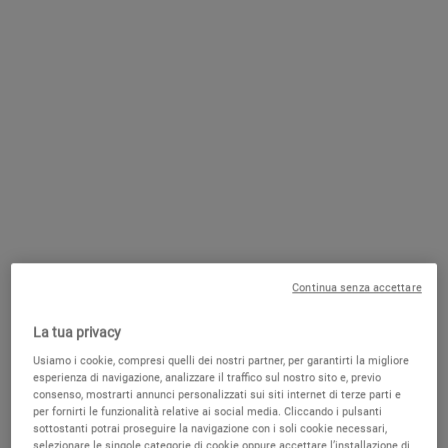
Macchie solari della pelle: come prevenirle
Come trattare la pelle a tendenza acneica in età adulta
Macchie da brufoli sulla pelle: come trattarle
Continua senza accettare
Contorno occhi, come combattere rughe e occhiaie
La tua privacy
Usiamo i cookie, compresi quelli dei nostri partner, per garantirti la migliore
esperienza di navigazione, analizzare il traffico sul nostro sito e, previo
consenso, mostrarti annunci personalizzati sui siti internet di terze parti e
Come Trattare e Prevenire le Macchie Scure
per fornirti le funzionalità relative ai social media. Cliccando i pulsanti
sottostanti potrai proseguire la navigazione con i soli cookie necessari,
selezionare le singole categorie di cookie oppure accettare l’installazione di