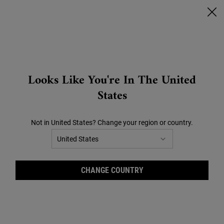
🔥SCONTI CHE SCOTTANO🔥 | FINO AL -40% SU TUTTO |
CLICCA QUI!
0
CARRELLO
0 PRODOTTO
STORES
Search
Looks Like You're In The United
Main content
OFFERTE
BEST SELLER
REGALI
SKINCARE VISO
CO
States
Home
Consigli Skincare
Not in United States? Change your region or country.
CATEGORIA
ESIGENZE DELLA PELLE
CHANGE COUNTRY
Macchie sulla pelle: come trattarle